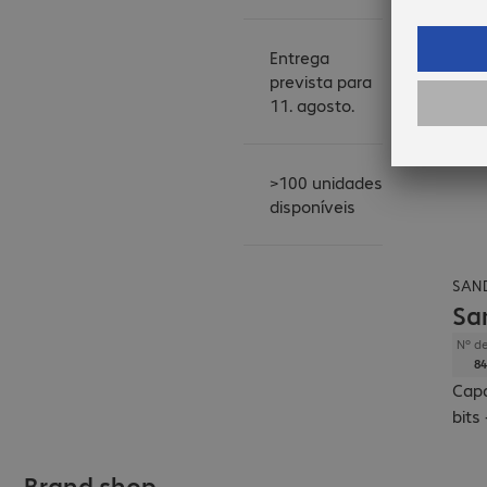
Entrega
prevista para
11. agosto.
>100 unidades
disponíveis
SAN
Sa
Nº de
84
Capa
bits
Brand shop