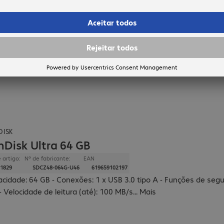
DISK
nDisk Ultra 64 GB
 artigo:
Nº de fabricante:
EAN
1829
SDCZ48-064G-U46
619659102197
cidade: 64 GB - Conexões: 1 x USB 3.0 tipo A - Funções de segu
 - Velocidade de leitura (até): 100 MB/s
...
Mais