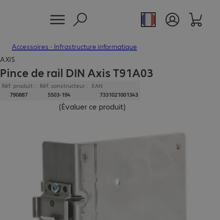
Accessoires - Infrastructure informatique
AXIS
Pince de rail DIN Axis T91A03
Réf. produit :
Réf. constructeur :
EAN
790887
5503-194
7331021001343
(
Évaluer ce produit
)