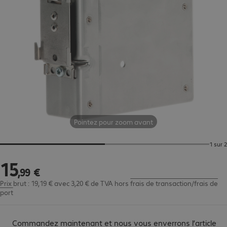
Pointez pour zoom avant
1 sur 2
15
15,99 €
,
99
€
Prix brut : 19,19 € avec 3,20 € de TVA
hors
frais de transaction/frais de
port
Commandez maintenant et nous vous enverrons l’article