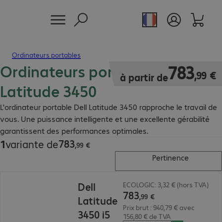
Ordinateurs portables
Ordinateurs portables Dell
783,99 €
783
,
99
€
à partir de
Latitude 3450
L'ordinateur portable Dell Latitude 3450 rapproche le travail de
vous. Une puissance intelligente et une excellente gérabilité
garantissent des performances optimales.
783
1
variante de
783,99 €
,
99
€
Pertinence
783,99 €
Dell
ECOLOGIC: 3,32 € (hors TVA)
783
,
99
€
Latitude
Prix brut : 940,79 € avec
3450 i5
156,80 € de TVA