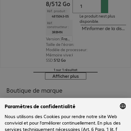
8/512 Go
Réf. produit :
Le produit nest plus
4815043-05
disponible.
Réf.
constructeur :
M'informer de la disponib
3R8MN
Version
:
Français
Taille de l'écran
:
35,6 cm (14,0")
Modèle de processeur
:
Intel Core i5-1335U, 1,3
Mémoire vive
:
8 Go
SSD
:
512 Go
1 sur 1 résultat
Afficher plus
Boutique de marque