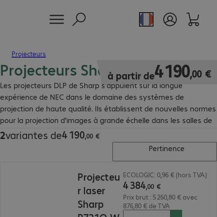
Projecteurs
Projecteurs Sharp 4K UHD laser
4 190,00 €
4
190
,
00
€
à partir de
Les projecteurs DLP de Sharp s'appuient sur la longue
expérience de NEC dans le domaine des systèmes de
projection de haute qualité. Ils établissent de nouvelles normes
pour la projection d'images à grande échelle dans les salles de
conférence, les musées et les universités.
4
190
2
variantes de
4 190,00 €
,
00
€
Pertinence
4 384,00 €
Projecteu
ECOLOGIC: 0,96 € (hors TVA)
4
384
,
00
€
r laser
Prix brut : 5 260,80 € avec
Sharp
876,80 € de TVA