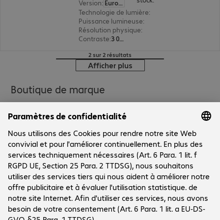
Version
:
Europe
Technologie de lumière
:
laser
Puissance lumineuse
:
6 000 lumens ANSI
Résolution physique
:
4K UHD 3 840 x 2 160
Contraste
:
3 000 000:1
2 sur 2 résultats
Afficher plus
Boutique de marque
Le groupe
Le groupe