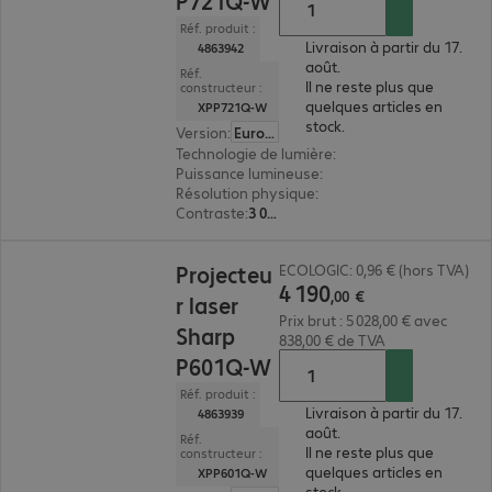
P721Q-W
Réf. produit :
Livraison à partir du 17.
4863942
août.
Réf.
Il ne reste plus que
constructeur :
quelques articles en
XPP721Q-W
stock.
Version
:
Europe
Technologie de lumière
:
laser
Puissance lumineuse
:
7 200 lumens ANSI
Résolution physique
:
4K UHD 3 840 x 2 160
Contraste
:
3 000 000:1
4 190,00 €
Projecteu
ECOLOGIC: 0,96 € (hors TVA)
4
190
,
00
€
r laser
Prix brut : 5 028,00 € avec
Sharp
838,00 € de TVA
P601Q-W
Réf. produit :
Livraison à partir du 17.
4863939
août.
Réf.
Il ne reste plus que
constructeur :
quelques articles en
XPP601Q-W
stock.