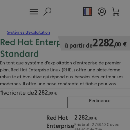
Systèmes d’exploitation
Red Hat Enterprise Linux
2 282,00 €
2
282
,
00
€
à partir de
Standard
En tant que système d'exploitation d'entreprise de premier
plan, Red Hat Enterprise Linux (RHEL) offre une plate-forme
robuste et évolutive qui répond aux besoins des entreprises
modernes. Il offre une base cohérente et fiable pour vos
applications et charges de travail, qu'elles fonctionnent dans
2
282
1
variante de
2 282,00 €
,
00
€
des environnements physiques, virtuels ou de cloud.
Pertinence
2 282,00 €
2
282
Red Hat
,
00
€
Enterprise
Prix brut : 2 738,40 € avec
456,40 € de TVA