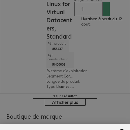
Linux for
Virtual
Datacent
Livraison à partir du 12.
août.
ers,
Standard
Réf. produit :
853437
Réf.
constructeur :
RH00002
Système d'exploitation
:
indépendamment de p
Segment
:
Corporate
Langue du produit
:
Russe, Anglais, Espagnol, Ja
Type
:
Licence, perpétuelle
1 sur 1 résultat
Afficher plus
Boutique de marque