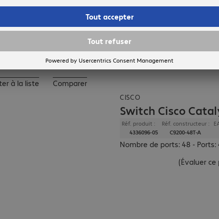
Ajouter au panier
er à la liste
Comparer
CISCO
Switch Cisco Cata
Réf. produit :
Réf. constructeur :
E
4336096-05
C9200-48T-A
Nombre de ports: 48 - Ports: 
(
Évaluer ce 