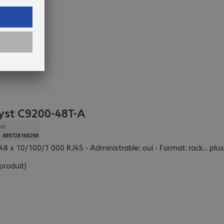
lyst C9200-48T-A
AN
889728168298
48 x 10/100/1 000 RJ45 - Administrable: oui - Format: rack
...
plus
produit
)