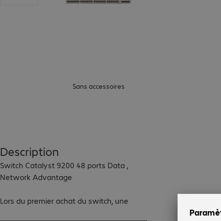
Sans accessoires
Description
Switch Catalyst 9200 48 ports Data , 
Network Advantage

Lors du premier achat du switch, une 
licence DNA Advantage est nécessaire 