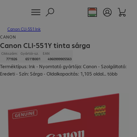
Canon CLI-551 Ink
CANON
Canon CLI-551Y tinta sárga
Cikkszám:
Gyártói-sz.
EAN
771926
6511B001
4960999905563
Terméktípus: Ink - Nyomtató gyártója: Canon - Szolgáltató:
Eredeti - Szín: Sárga - Oldalkapacitás: 1,105 oldal
...
több