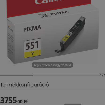
Koppintson a nagyításhoz
1 / 3
Termékkonfiguráció
3755
3755,00 Ft
,
00
Ft