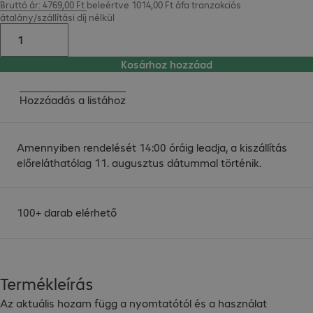
Bruttó ár: 4769,00 Ft beleértve 1014,00 Ft áfa
tranzakciós
átalány/szállítási díj
nélkül
Kosárhoz hozzáad
Hozzáadás a listához
Amennyiben rendelését 14:00 óráig leadja, a kiszállítás
előreláthatólag 11. augusztus dátummal történik.
100+ darab elérhető
Termékleírás
Az aktuális hozam függ a nyomtatótól és a használat 