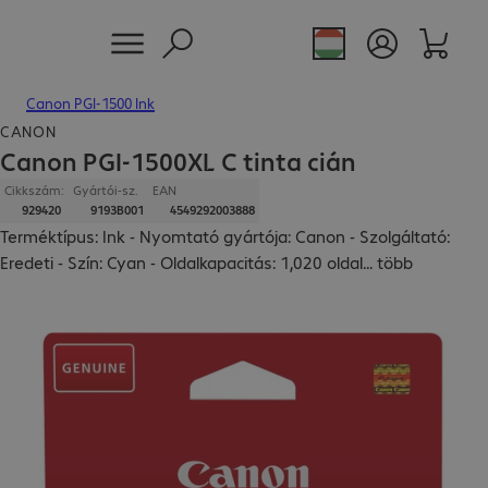
Canon PGI-1500 Ink
CANON
Canon PGI-1500XL C tinta cián
Cikkszám:
Gyártói-sz.
EAN
929420
9193B001
4549292003888
Terméktípus: Ink - Nyomtató gyártója: Canon - Szolgáltató:
Eredeti - Szín: Cyan - Oldalkapacitás: 1,020 oldal
...
több