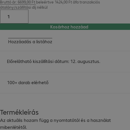
Bruttó ár: 6699,00 Ft beleértve 1424,00 Ft áfa
tranzakciós
átalány/szállítási díj
nélkül
Kosárhoz hozzáad
Hozzáadás a listához
Előrelátható kiszállítási dátum: 12. augusztus.
100+ darab elérhető
Termékleírás
Az aktuális hozam függ a nyomtatótól és a használat 
mibenlététől.