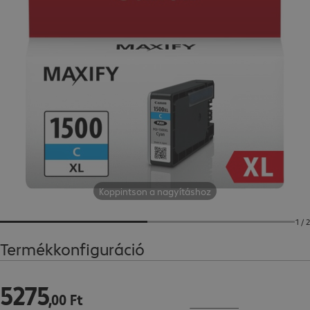
Koppintson a nagyításhoz
1 / 2
Termékkonfiguráció
5275
5275,00 Ft
,
00
Ft