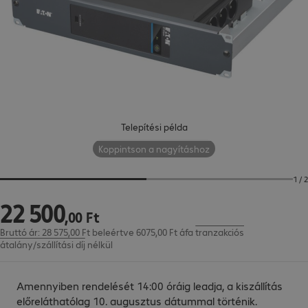
Telepítési példa
Koppintson a nagyításhoz
1 / 2
22
500
22 500,00 Ft
,
00
Ft
Bruttó ár: 28 575,00 Ft beleértve 6075,00 Ft áfa
tranzakciós
átalány/szállítási díj
nélkül
Amennyiben rendelését 14:00 óráig leadja, a kiszállítás
előreláthatólag 10. augusztus dátummal történik.