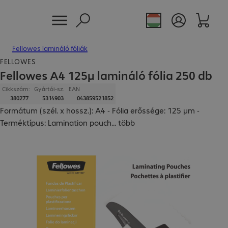
Fellowes lamináló fóliák
FELLOWES
Fellowes A4 125µ lamináló fólia 250 db
Cikkszám:
Gyártói-sz.
EAN
380277
5314903
043859521852
Formátum (szél. x hossz.): A4 - Fólia erőssége: 125 μm -
Terméktípus: Lamination pouch
...
több