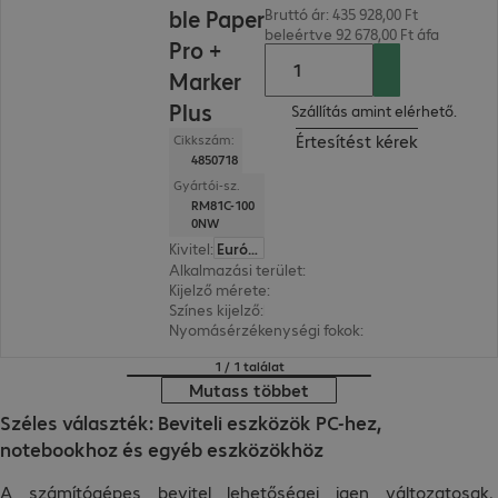
ble Paper
Bruttó ár: 435 928,00 Ft
beleértve 92 678,00 Ft áfa
Pro +
Marker
Plus
Szállítás amint elérhető.
Értesítést kérek
Cikkszám:
4850718
Gyártói-sz.
RM81C-100
0NW
Kivitel
:
Európa
Alkalmazási terület
:
E-signature, Digitális jegyz
Kijelző mérete
:
29,9 cm (11,8")
Színes kijelző
:
Igen
Nyomásérzékenységi fokok
:
4.096
1 / 1 találat
Mutass többet
Széles választék: Beviteli eszközök PC-hez,
notebookhoz és egyéb eszközökhöz
A számítógépes bevitel lehetőségei igen változatosak,