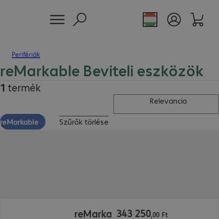
Perifériák
reMarkable Beviteli eszközök
1
termék
Relevancia
reMarkable
Szűrők törlése
343 250,00 Ft
343
250
reMarka
,
00
Ft