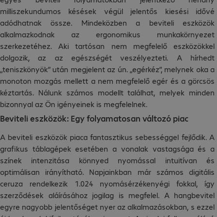
milliszekundumos késések végül jelentős kiesési idővé
adódhatnak össze. Mindeközben a beviteli eszközök
alkalmazkodnak az ergonomikus munkakörnyezet
szerkezetéhez. Aki tartósan nem megfelelő eszközökkel
dolgozik, az az egészségét veszélyezteti. A hírhedt
„teniszkönyök” után megjelent az ún. „egérkéz”, melynek oka a
monoton mozgás mellett a nem megfelelő egér és a görcsös
kéztartás. Nálunk számos modellt találhat, melyek minden
bizonnyal az Ön igényeinek is megfelelnek.
Beviteli eszközök: Egy folyamatosan változó piac
A beviteli eszközök piaca fantasztikus sebességgel fejlődik. A
grafikus táblagépek esetében a vonalak vastagsága és a
színek intenzitása könnyed nyomással intuitívan és
optimálisan irányítható. Napjainkban már számos digitális
ceruza rendelkezik 1.024 nyomásérzékenyégi fokkal, így
szerződések aláírásához jogilag is megfelel. A hangbevitel
egyre nagyobb jelentőséget nyer az alkalmazásokban, s ezzel