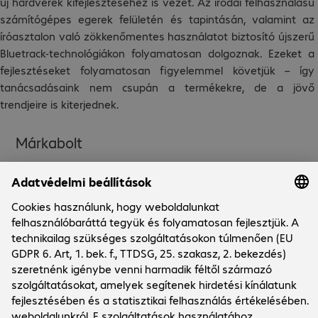
új hardverek kifejlesztéséhez is vezet. Az irodai felhasználású
számítógépes egerek felületén és tapintásán, valamint az
íróasztalon való zökkenőmentes használatot biztosító újszerű
Bluetrack-technológiákon folyamatosan dolgoznak. Ezeket a
fejlesztéseket folyamatosan figyelemmel követjük – így
tanácsadásaink nem csupán a termékekre, de a jövő
trendjeire is kiterjednek.
Márkabolt
Cég