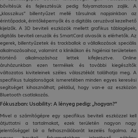
bővítésük és fejlesztésük pedig folyamatosan zajlik. A
„klasszikus” billentyűzet mellé társulnak napjainkban az
érintőpadok, érintőképernyők és a digitális ceruzával kezelhető
kijelzők. A 3D beviteli eszközök mellett grafikus táblagépek,
digitális beviteli ceruzák és SmartCard olvasók is elérhetők. Az
egerek, billentyűzetek és trackballok a vállalkozások speciális
alkalmazásaihoz, valamint a klinikákon és higiéniai területeken
történő alkalmazáshoz lettek kifejlesztve. Online
áruházunkban ezen termékek és további kiegészítők
változatos kiviteleinek széles választékát találhatja meg. A
specifikus tulajdonságok ismeretében minden egyes keresési
segítséget kihasználhat; például, hogy van-e az eszközön
Bluetooth csatlakozás.
Fókuszban: Usability: A lényeg pedig: „hogyan?”
Mivel a számítógépre egy specifikus beviteli eszközzel kell
átjuttatni a tartalmakat, ezek területén nagyon nagy
jelentőséggel bír a felhasználóbarát kezelés fogalma. Az
egyes beviteli folyamatokban jelentkező néhány