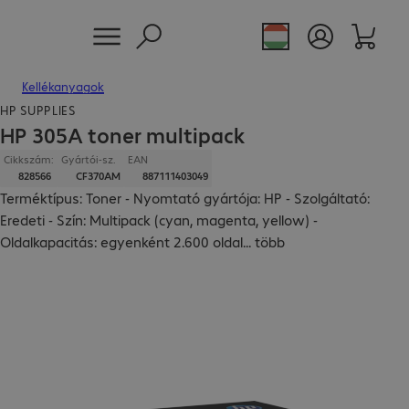
Kellékanyagok
HP SUPPLIES
HP 305A toner multipack
Cikkszám:
Gyártói-sz.
EAN
828566
CF370AM
887111403049
Terméktípus: Toner - Nyomtató gyártója: HP - Szolgáltató:
Eredeti - Szín: Multipack (cyan, magenta, yellow) -
Oldalkapacitás: egyenként 2.600 oldal
...
több