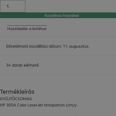
Kosárhoz hozzáad
Hozzáadás a listához
Előrelátható kiszállítási dátum: 11. augusztus.
34 darab elérhető
Termékleírás
GYŰJTŐCSOMAG

HP 305A Color LaserJet tintapatron c/m/y
