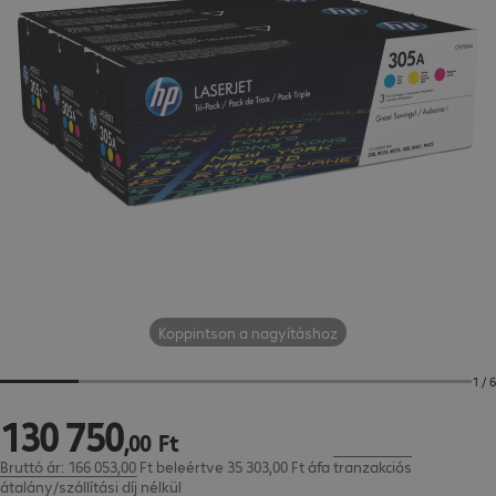
Koppintson a nagyításhoz
1 / 6
130
750
130 750,00 Ft
,
00
Ft
Bruttó ár: 166 053,00 Ft beleértve 35 303,00 Ft áfa
tranzakciós
átalány/szállítási díj
nélkül