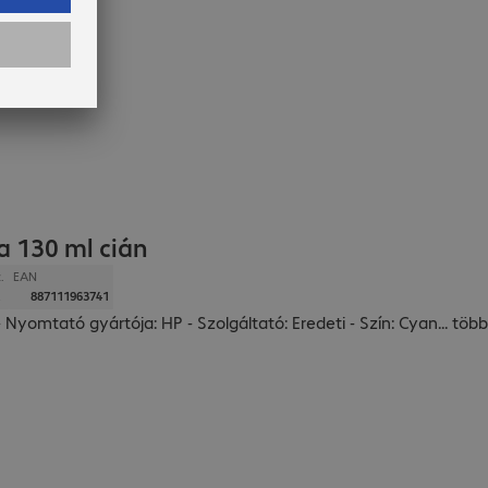
a 130 ml cián
.
EAN
887111963741
- Nyomtató gyártója: HP - Szolgáltató: Eredeti - Szín: Cyan
...
több