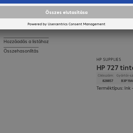
Kosárhoz hozzáad
Hozzáadás a listához
Összehasonlítás
HP SUPPLIES
HP 727 tint
Cikkszám:
Gyártói-sz
828857
B3P19A
Terméktípus: Ink 