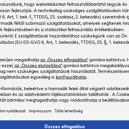
30
380
 380,00 Ft
,
00
Ft
uttó ár: 38 583,00 Ft beleértve 8203,00 Ft
a
tranzakciós átalány/szállítási díj
nélkül
Előrelátható kiszállítási dátum: 12.
augusztus. Nagyobb rendelési
mennyiségek esetén a szállítási idő
meghosszabbodhat.
Már csak néhány darab elérhető