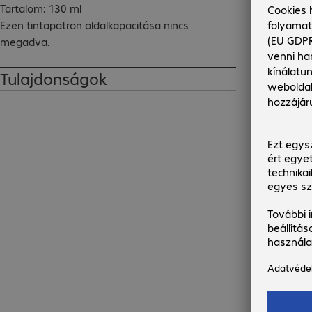
Tartalom: 130 ml

Ezen tintapatron oldalkapacitása nincs 
megadva.
Tulajdonságok
30
Br
áf