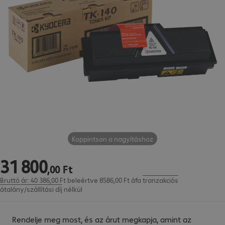
Koppintson a nagyításhoz
31
800
31 800,00 Ft
,
00
Ft
Bruttó ár: 40 386,00 Ft beleértve 8586,00 Ft áfa
tranzakciós
átalány/szállítási díj
nélkül
Rendelje meg most, és az árut megkapja, amint az