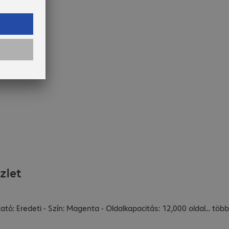
zlet
tó: Eredeti - Szín: Magenta - Oldalkapacitás: 12,000 oldal
...
több