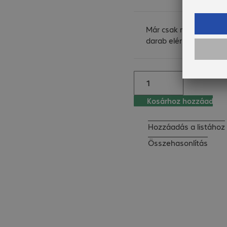
Kyocera vállalja a 
felelősséget a tonerek 
Már csak néhány
begyűjtéséért, ideiglenes 
darab elérhető
tárolásáért és 
újrahasznosításáért. A 
visszagyűjtési programban 
való részvétellel Ön 
hozzájárul ahhoz, hogy ne 
Kosárhoz hozzáad
keletkezzen felesleges 
hulladék és ne pazaroljunk 
Hozzáadás a listához
el feleslegesen energiát. 
Összehasonlítás
Mindez pedig segít egy 
jobb és egészségesebb 
környezet 
megteremtésében.

A visszagyűjtési program a 
következő országokban 