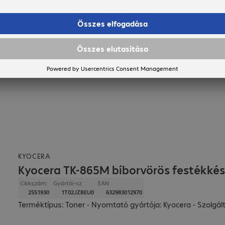
KYOCERA
Kyocera TK-865M bíborvörös festékkés
Cikkszám:
Gyártói-sz.
EAN
2551930
1T02JZBEU0
632983012970
Terméktípus: Toner - Nyomtató gyártója: Kyocera - Szolgálta