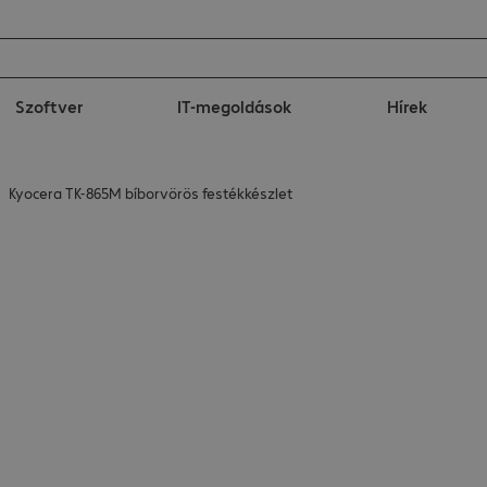
Szoftver
IT-megoldások
Hírek
Kyocera TK-865M bíborvörös festékkészlet