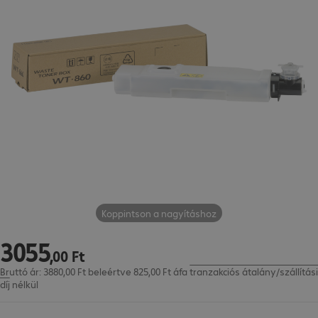
Koppintson a nagyításhoz
3055
3055,00 Ft
,
00
Ft
Bruttó ár: 3880,00 Ft beleértve 825,00 Ft áfa
tranzakciós átalány/szállítási
díj
nélkül