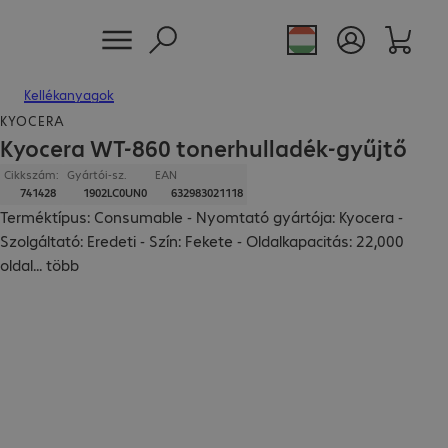
Kellékanyagok
KYOCERA
Kyocera WT-860 tonerhulladék-gyűjtő
Cikkszám:
Gyártói-sz.
EAN
741428
1902LC0UN0
632983021118
Terméktípus: Consumable - Nyomtató gyártója: Kyocera -
Szolgáltató: Eredeti - Szín: Fekete - Oldalkapacitás: 22,000
oldal
...
több