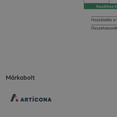
Kosárhoz 
Hozzáadás a 
Összehasonlí
Márkabolt