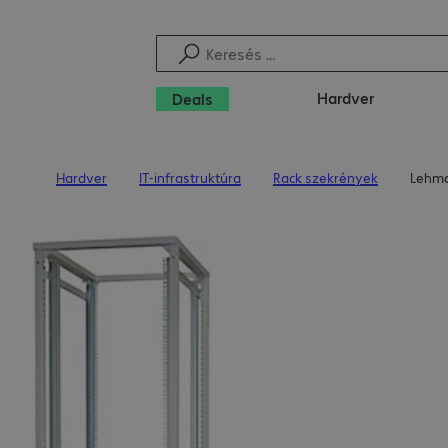
Hardver
Deals
Hardver
IT-infrastruktúra
Rack szekrények
Lehma
Kezdőoldal