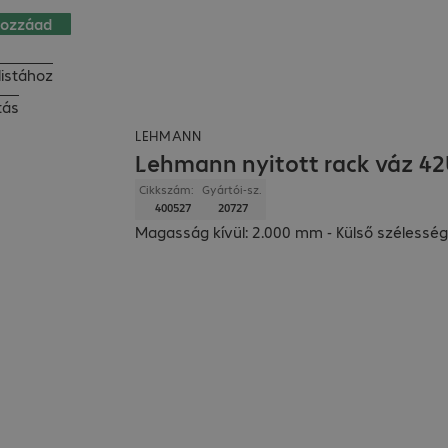
hozzáad
listához
tás
LEHMANN
Lehmann nyitott rack váz 4
Cikkszám:
Gyártói-sz.
400527
20727
Magasság kívül: 2.000 mm - Külső szélesség