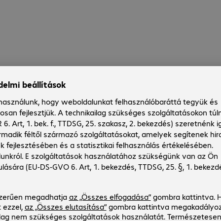
0
Ft
Ft
 Ft áfa
szállítási
most, és
pja, amint
válik.