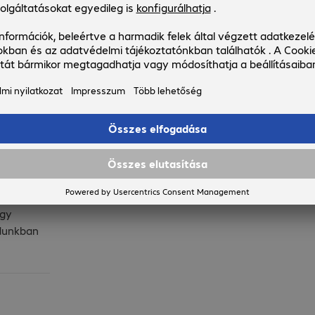
nleg nem
tést kérek
eket,
et és B-
módunkban
giéniai
yos
ak
egy
ódunkban