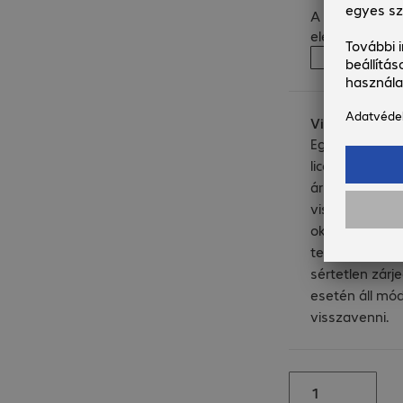
A termék jele
elérhető.
Értesí
Visszáru
Egyedi termék
licenctermékek
árut nem áll 
visszavenni. Hi
okokból bizon
termékeket cs
sértetlen zárj
esetén áll m
visszavenni.