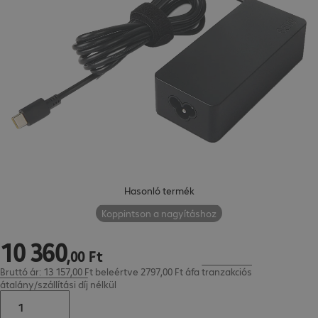
Hasonló termék
Koppintson a nagyításhoz
10
360
10 360,00 Ft
,
00
Ft
Bruttó ár: 13 157,00 Ft beleértve 2797,00 Ft áfa
tranzakciós
átalány/szállítási díj
nélkül