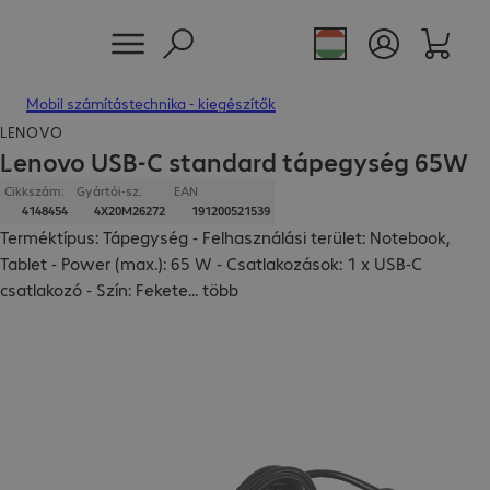
Mobil számítástechnika - kiegészítők
LENOVO
Lenovo USB-C standard tápegység 65W
Cikkszám:
Gyártói-sz.
EAN
4148454
4X20M26272
191200521539
Terméktípus: Tápegység - Felhasználási terület: Notebook,
Tablet - Power (max.): 65 W - Csatlakozások: 1 x USB-C
csatlakozó - Szín: Fekete
...
több