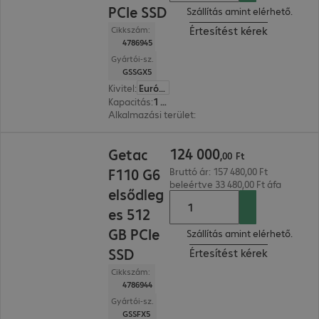
PCIe SSD
Szállítás amint elérhető.
Értesítést kérek
Cikkszám:
4786945
Gyártói-sz.
GSSGX5
Kivitel
:
Európa
Kapacitás
:
1 TB
Alkalmazási terület
:
Tablet, Industry
124 000,00 Ft
124
000
Getac
,
00
Ft
F110 G6
Bruttó ár: 157 480,00 Ft
beleértve 33 480,00 Ft áfa
elsődleg
es 512
GB PCIe
Szállítás amint elérhető.
SSD
Értesítést kérek
Cikkszám:
4786944
Gyártói-sz.
GSSFX5