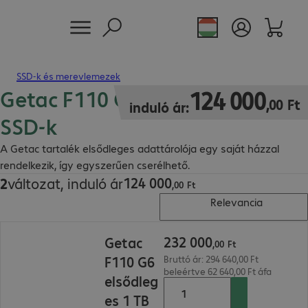
SSD-k és merevlemezek
Getac F110 G6 elsődleges PCIe
124 000,00 Ft
124
000
,
00
Ft
induló ár:
SSD-k
A Getac tartalék elsődleges adattárolója egy saját házzal
rendelkezik, így egyszerűen cserélhető.
124
000
2
változat, induló ár
124 000,00 Ft
,
00
Ft
Relevancia
232 000,00 Ft
232
000
Getac
,
00
Ft
F110 G6
Bruttó ár: 294 640,00 Ft
beleértve 62 640,00 Ft áfa
elsődleg
es 1 TB