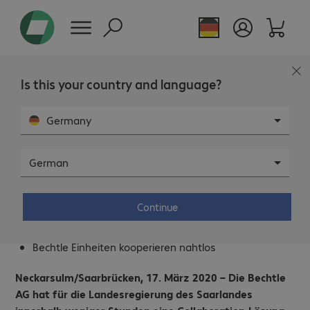
Is this your country and language?
Germany
German
Bechtle unterstützt Regierung des
Saarlandes mit Collaboration-Plattform
Continue
Bechtle führt Cisco Webex Teams innerhalb weniger
Stunden ein
Bechtle Einheiten kooperieren nahtlos
Neckarsulm/Saarbrücken, 17. März 2020 – Die Bechtle
AG hat für die Landesregierung des Saarlandes