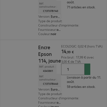
août.
Réf.
constructeur :
71 articles en stock.
C13T07B140
Version
:
Europe
Type de produit
:
encre
Constructeur d'imprimante
:
Epson
Fournisseur
:
original
Couleur
:
noir
14,99 €
Encre
ECOLOGIC: 0,02 € (hors TVA)
14
,
99
€
Epson
Prix brut : 17,99 € avec
114, jaune
3,00 € de TVA
Réf. produit :
4545901
Réf.
Livraison à partir du 11.
constructeur :
août.
C13T07B440
59 articles en stock.
Version
:
Europe
Type de produit
:
encre
Constructeur d'imprimante
:
Epson
Fournisseur
:
original
Couleur
:
jaune