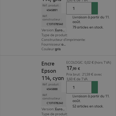
Réf. produit :
4545891
Réf.
Livraison à partir du 11.
constructeur :
août.
C13T07B540
79 articles en stock.
Version
:
Europe
Type de produit
:
encre
Constructeur d'imprimante
:
Epson
Fournisseur
:
original
Couleur
:
gris
17,99 €
Encre
ECOLOGIC: 0,02 € (hors TVA)
17
,
99
€
Epson
Prix brut : 21,59 € avec
114, cyan
3,60 € de TVA
Réf. produit :
4545888
Réf.
Livraison à partir du 11.
constructeur :
août.
C13T07B240
52 articles en stock.
Version
:
Europe
Type de produit
:
encre