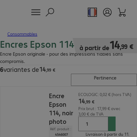
Consommables
Encres Epson 114
14,99 €
14
,
99
€
à partir de
Encre Epson originale - pour des impressions fiables sans
compromis.
14
6
variantes de
14,99 €
,
99
€
Pertinence
14,99 €
Encre
ECOLOGIC: 0,02 € (hors TVA)
14
,
99
€
Epson
Prix brut : 17,99 € avec
114, noir
3,00 € de TVA
photo
Réf. produit :
Livraison à partir du 11.
4546007