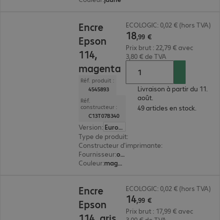
18,99 €
Encre
ECOLOGIC: 0,02 € (hors TVA)
18
,
99
€
Epson
Prix brut : 22,79 € avec
114,
3,80 € de TVA
magenta
Réf. produit :
Livraison à partir du 11.
4545893
août.
Réf.
constructeur :
49 articles en stock.
C13T07B340
Version
:
Europe
Type de produit
:
encre
Constructeur d'imprimante
:
Epson
Fournisseur
:
original
Couleur
:
magenta
14,99 €
Encre
ECOLOGIC: 0,02 € (hors TVA)
14
,
99
€
Epson
Prix brut : 17,99 € avec
114, gris
3,00 € de TVA