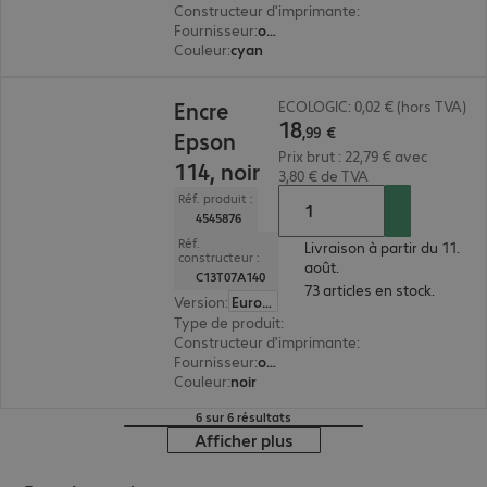
Constructeur d'imprimante
:
Epson
Fournisseur
:
original
Couleur
:
cyan
18,99 €
Encre
ECOLOGIC: 0,02 € (hors TVA)
18
,
99
€
Epson
Prix brut : 22,79 € avec
114, noir
3,80 € de TVA
Réf. produit :
4545876
Réf.
Livraison à partir du 11.
constructeur :
août.
C13T07A140
73 articles en stock.
Version
:
Europe
Type de produit
:
encre
Constructeur d'imprimante
:
Epson
Fournisseur
:
original
Couleur
:
noir
6 sur 6 résultats
Afficher plus