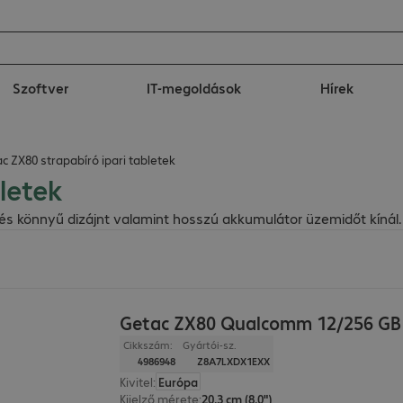
Szoftver
IT-megoldások
Hírek
c ZX80 strapabíró ipari tabletek
letek
ú és könnyű dizájnt valamint hosszú akkumulátor üzemidőt kínál.
t
Getac ZX80 Qualcomm 12/256 GB
Cikkszám:
Gyártói-sz.
4986948
Z8A7LXDX1EXX
Kivitel
:
Európa
Kijelző mérete
:
20,3 cm (8,0")