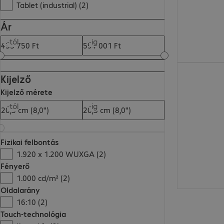
Tablet (industrial) (2)
Ár
-tól
-ig
433 750,00 F
Kijelző
Kijelző mérete
-tól
-ig
Fizikai felbontás
1.920 x 1.200 WUXGA (2)
Fényerő
1.000 cd/m² (2)
Oldalarány
16:10 (2)
Touch-technológia