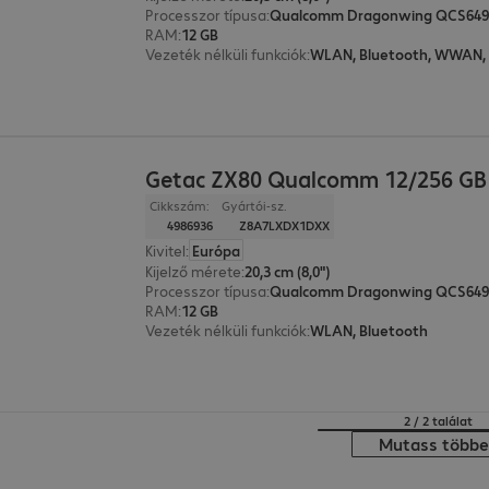
Processzor típusa
:
Qualcomm Dragonwing QCS649
RAM
:
12 GB
Vezeték nélküli funkciók
:
WLAN, Bluetooth, WWAN,
t
Getac ZX80 Qualcomm 12/256 GB
Cikkszám:
Gyártói-sz.
4986936
Z8A7LXDX1DXX
Kivitel
:
Európa
Kijelző mérete
:
20,3 cm (8,0")
Processzor típusa
:
Qualcomm Dragonwing QCS649
RAM
:
12 GB
Vezeték nélküli funkciók
:
WLAN, Bluetooth
2 / 2 találat
Mutass többe