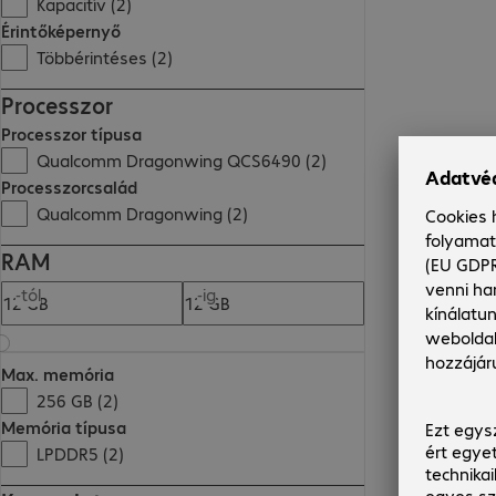
Kapacitív (2)
Érintőképernyő
Többérintéses (2)
Processzor
Processzor típusa
Qualcomm Dragonwing QCS6490 (2)
Processzorcsalád
Qualcomm Dragonwing (2)
RAM
-tól
-ig
Max. memória
256 GB (2)
Memória típusa
LPDDR5 (2)