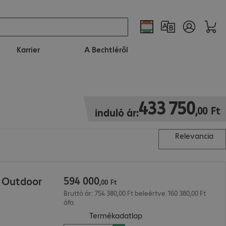
Karrier
A Bechtléről
433 750,00 Ft
433
750
,
00
Ft
induló ár:
Relevancia
594
000
 Outdoor
,
00
Ft
Bruttó ár: 754 380,00 Ft beleértve 160 380,00 Ft
áfa
(
PDF, 57.83 KB
)
Termékadatlap