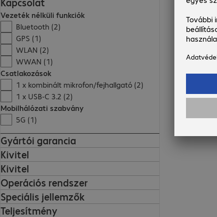
Kapcsolat
Vezeték nélküli funkciók
Bluetooth (2)
GPS (1)
WLAN (2)
WWAN (1)
Csatlakozások
1 x kombinált mikrofon/fejhallgató (2)
1 x USB-C 3.2 (2)
Mobilhálózati szabvány
5G (1)
Gyártói garancia
Kivitel
Kivitel
Operációs rendszer
Speciális jellemzők
Teljesítmény