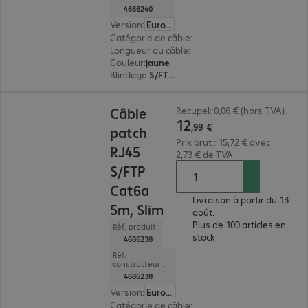
4686240
Version
:
Europe
Catégorie de câble
:
Cat6a
Longueur du câble
:
7,5 m
Couleur
:
jaune
Blindage
:
S/FTP (PIMF)
12,99 €
Câble
Recupel: 0,06 € (hors TVA)
12
,
99
€
patch
Prix brut : 15,72 € avec
RJ45
2,73 € de TVA
S/FTP
Cat6a
Livraison à partir du 13.
5m, Slim
août.
Plus de 100 articles en
Réf. produit :
stock
4686238
Réf.
constructeur :
4686238
Version
:
Europe
Catégorie de câble
:
Cat6a