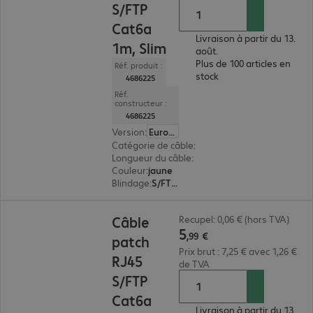
S/FTP
Cat6a
Livraison à partir du 13.
1m, Slim
août.
Plus de 100 articles en
Réf. produit :
stock
4686225
Réf.
constructeur :
4686225
Version
:
Europe
Catégorie de câble
:
Cat6a
Longueur du câble
:
1 m
Couleur
:
jaune
Blindage
:
S/FTP (PIMF)
5,99 €
Câble
Recupel: 0,06 € (hors TVA)
5
,
99
€
patch
Prix brut : 7,25 € avec 1,26 €
RJ45
de TVA
S/FTP
Cat6a
Livraison à partir du 13.