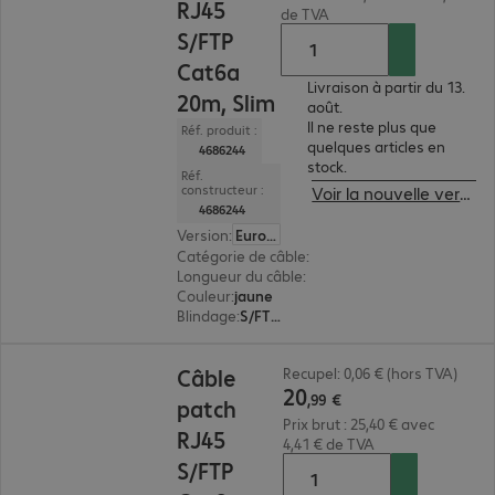
RJ45
de TVA
S/FTP
Cat6a
Livraison à partir du 13.
20m, Slim
août.
Il ne reste plus que
Réf. produit :
quelques articles en
4686244
stock.
Réf.
constructeur :
Voir la nouvelle version du produit
4686244
Version
:
Europe
Catégorie de câble
:
Cat6a
Longueur du câble
:
20 m
Couleur
:
jaune
Blindage
:
S/FTP (PIMF)
20,99 €
Câble
Recupel: 0,06 € (hors TVA)
20
,
99
€
patch
Prix brut : 25,40 € avec
RJ45
4,41 € de TVA
S/FTP