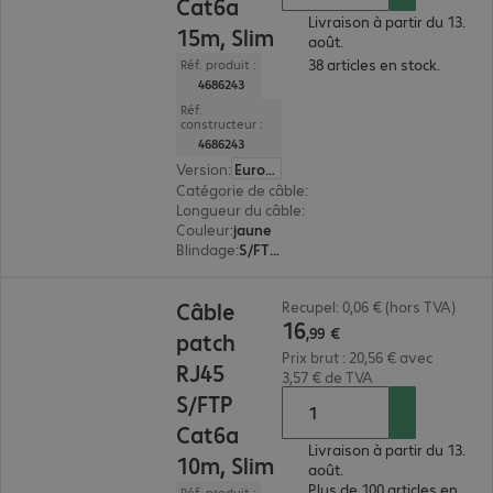
Cat6a
Livraison à partir du 13.
15m, Slim
août.
38 articles en stock.
Réf. produit :
4686243
Réf.
constructeur :
4686243
Version
:
Europe
Catégorie de câble
:
Cat6a
Longueur du câble
:
15 m
Couleur
:
jaune
Blindage
:
S/FTP (PIMF)
16,99 €
Câble
Recupel: 0,06 € (hors TVA)
16
,
99
€
patch
Prix brut : 20,56 € avec
RJ45
3,57 € de TVA
S/FTP
Cat6a
Livraison à partir du 13.
10m, Slim
août.
Plus de 100 articles en
Réf. produit :