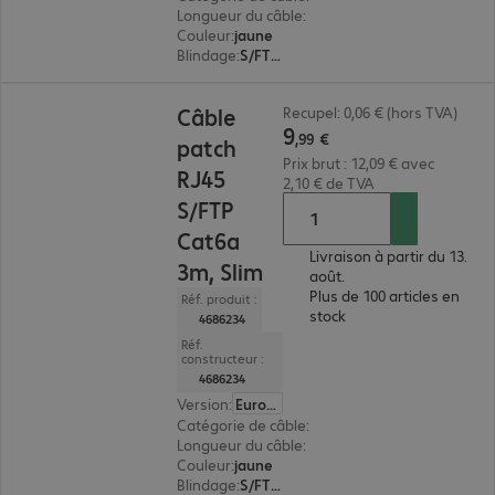
Longueur du câble
:
5 m
Couleur
:
jaune
Blindage
:
S/FTP (PIMF)
9,99 €
Câble
Recupel: 0,06 € (hors TVA)
9
,
99
€
patch
Prix brut : 12,09 € avec
RJ45
2,10 € de TVA
S/FTP
Cat6a
Livraison à partir du 13.
3m, Slim
août.
Plus de 100 articles en
Réf. produit :
stock
4686234
Réf.
constructeur :
4686234
Version
:
Europe
Catégorie de câble
:
Cat6a
Longueur du câble
:
3 m
Couleur
:
jaune
Blindage
:
S/FTP (PIMF)