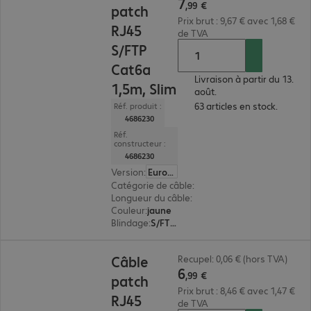
7
,
99
€
patch
Prix brut : 9,67 € avec 1,68 €
RJ45
de TVA
S/FTP
Cat6a
Livraison à partir du 13.
1,5m, Slim
août.
63 articles en stock.
Réf. produit :
4686230
Réf.
constructeur :
4686230
Version
:
Europe
Catégorie de câble
:
Cat6a
Longueur du câble
:
1,5 m
Couleur
:
jaune
Blindage
:
S/FTP (PIMF)
6,99 €
Câble
Recupel: 0,06 € (hors TVA)
6
,
99
€
patch
Prix brut : 8,46 € avec 1,47 €
RJ45
de TVA