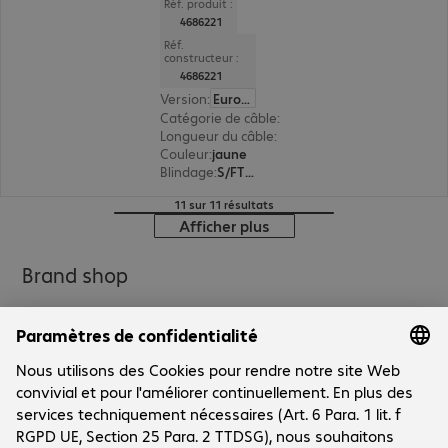
Réf. produit :
4686221
Réf.
constructeur :
4686221
Version
:
Europe
Catégorie de câble
:
Cat6a
Longueur du câble
:
0,25 m
Couleur
:
jaune
Blindage
:
S/FTP (PIMF)
11 sur 11 résultats
Afficher plus
Brand shop