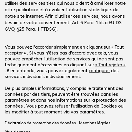
Le groupe
Le groupe
Service clients
Sites Bechtle
Carrière
Conditions de livraison et de paiement
Presse
Social Media
Centre d'aide
Relations investisseurs
Newsletter
Facebook
LinkedIn
Notre offre est exclusivement destinée aux
Instagram
clients professionnels et publics.
Les prix se comprennent en EUR hors TVA en
vigueur.
Mentions légales
Déclaration de protection des
données
CGV