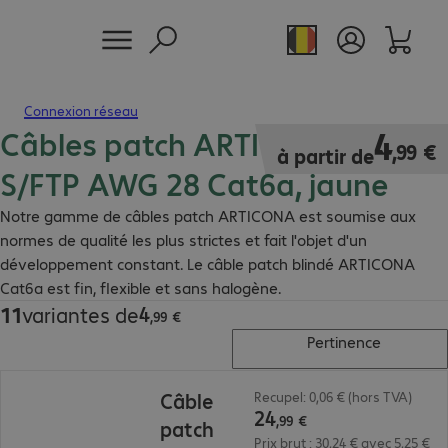
Connexion réseau
Câbles patch ARTICONA RJ45
4,99 €
4
,
99
€
à partir de
S/FTP AWG 28 Cat6a, jaune
Notre gamme de câbles patch ARTICONA est soumise aux
normes de qualité les plus strictes et fait l'objet d'un
développement constant. Le câble patch blindé ARTICONA
Cat6a est fin, flexible et sans halogène.
4
11
variantes de
4,99 €
,
99
€
Pertinence
24,99 €
Câble
Recupel: 0,06 € (hors TVA)
24
,
99
€
patch
Prix brut : 30,24 € avec 5,25 €