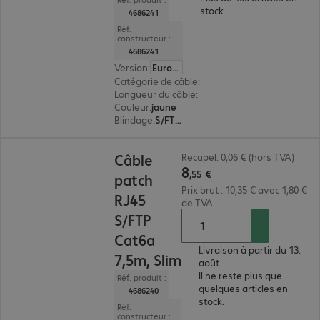
stock
4686241
Réf.
constructeur :
4686241
Version
:
Europe
Catégorie de câble
:
Cat6a
Longueur du câble
:
10 m
Couleur
:
jaune
Blindage
:
S/FTP (PIMF)
8,55 €
Câble
Recupel: 0,06 € (hors TVA)
8
,
55
€
patch
Prix brut : 10,35 € avec 1,80 €
RJ45
de TVA
S/FTP
Cat6a
Livraison à partir du 13.
7,5m, Slim
août.
Il ne reste plus que
Réf. produit :
quelques articles en
4686240
stock.
Réf.
constructeur :