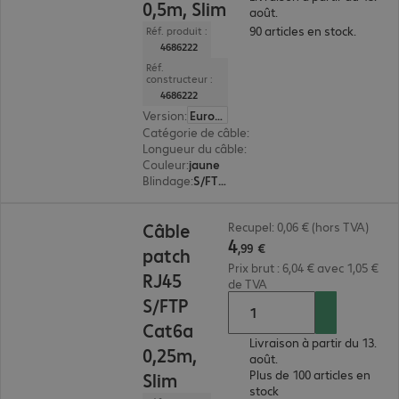
0,5m, Slim
août.
90 articles en stock.
Réf. produit :
4686222
Réf.
constructeur :
4686222
Version
:
Europe
Catégorie de câble
:
Cat6a
Longueur du câble
:
0,5 m
Couleur
:
jaune
Blindage
:
S/FTP (PIMF)
4,99 €
Câble
Recupel: 0,06 € (hors TVA)
4
,
99
€
patch
Prix brut : 6,04 € avec 1,05 €
RJ45
de TVA
S/FTP
Cat6a
Livraison à partir du 13.
0,25m,
août.
Plus de 100 articles en
Slim
stock