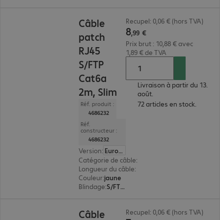
8,99 €
Câble
Recupel: 0,06 € (hors TVA)
8
,
99
€
patch
Prix brut : 10,88 € avec
RJ45
1,89 € de TVA
S/FTP
Cat6a
Livraison à partir du 13.
2m, Slim
août.
72 articles en stock.
Réf. produit :
4686232
Réf.
constructeur :
4686232
Version
:
Europe
Catégorie de câble
:
Cat6a
Longueur du câble
:
2 m
Couleur
:
jaune
Blindage
:
S/FTP (PIMF)
7,99 €
Câble
Recupel: 0,06 € (hors TVA)