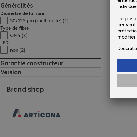
Généralités
Diamètre de la fibre
50/125 µm (multimode) (2)
Type de fibre
OM4 (2)
LED
non (2)
Garantie constructeur
Version
Brand shop