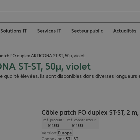
Solutions IT
Services IT
Secteur public
Actualités
patch FO duplex ARTICONA ST-ST, 50µ, violet
A ST-ST, 50µ, violet
ité élevées. Ils sont disponibles dans diverses longueurs et fac
Câble patch FO duplex ST-ST, 2 m,
Réf. produit :
Réf. constructeur :
911853
911853
Version
:
Europe
Connexions
:
ST | ST