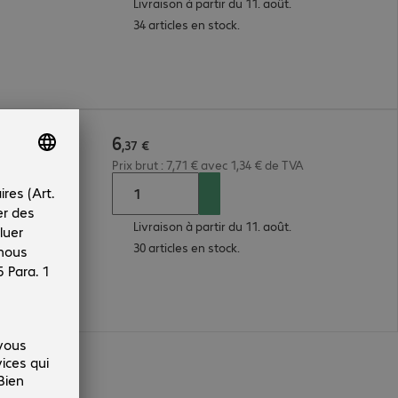
Livraison à partir du 11. août.
34 articles en stock.
6
 50/125µ
,
37
€
Prix brut : 7,71 € avec 1,34 € de TVA
Livraison à partir du 11. août.
30 articles en stock.