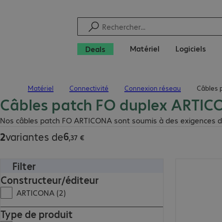
Matériel
Logiciels
Deals
Matériel
Connectivité
Connexion réseau
Câbles 
Page d’accueil
Câbles patch FO duplex ARTICON
6,37 €
Nos câbles patch FO ARTICONA sont soumis à des exigences de qual
6
2
variantes de
,
37
€
Filter
7,22 €
Constructeur/éditeur
ARTICONA (2)
Type de produit