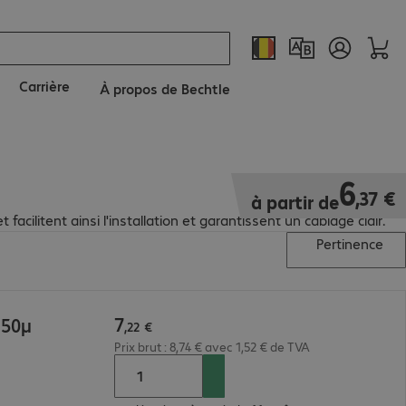
Carrière
À propos de Bechtle
6,37 €
6
,
37
€
à partir de
ilitent ainsi l'installation et garantissent un câblage clair.
Pertinence
7
 50µ
,
22
€
Prix brut : 8,74 € avec 1,52 € de TVA