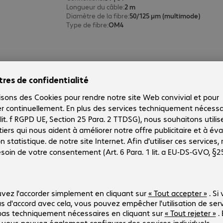
Longueur du câble
:
2 m
Diamètre de la fibre
:
50/125 µm (multimode)
Type de fibre
:
OM4
Câble patch FO duplex ST-ST 1 m,
Réf. produit :
Réf. constructeur :
911852
911852
Version
:
Europe
Connexions
:
ST | ST
Longueur du câble
:
1 m
Diamètre de la fibre
:
50/125 µm (multimode)
Type de fibre
:
OM4
2 sur 2 résultats
Afficher plus