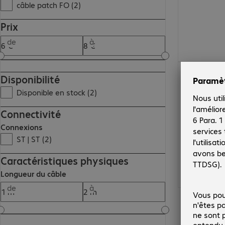
câble patch FO (2)
Prix
de
à
6,37 €
Disponibilité
Disponible en stock (2)
Connectivité
Connexions
ST | ST (2)
Caractéristiques physiques
Longueur du câble
de
à