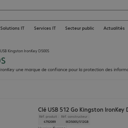
Solutions IT
Services IT
Secteur public
Actualités
 USB Kingston IronKey D500S
0S
d'IronKey une marque de confiance pour la protection des informa
Clé USB 512 Go Kingston IronKey
Réf. produit :
Réf. constructeur :
4792089
IKD500S/512GB