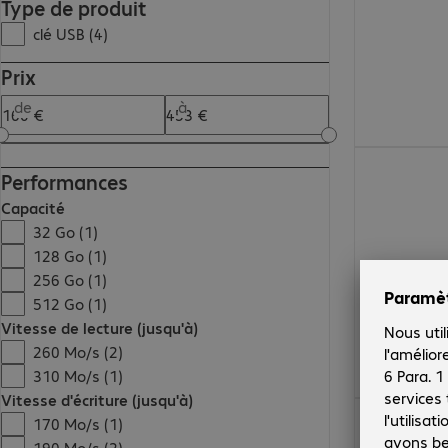
Type de produit
clé USB (4)
Prix
de
à
452,99 €
Performances
Capacité
32 Go (1)
128 Go (1)
256 Go (1)
512 Go (1)
Vitesse de lecture (jusqu'à)
260 Mo/s (2)
310 Mo/s (1)
Vitesse d'écriture (jusqu'à)
258,99 €
170 Mo/s (1)
190 Mo/s (2)