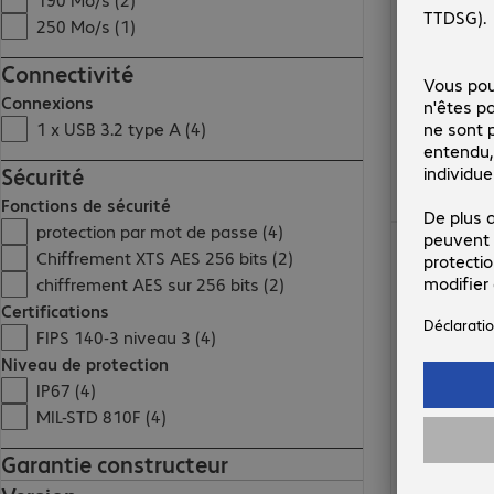
250 Mo/s (1)
Connectivité
Connexions
1 x USB 3.2 type A (4)
Sécurité
Fonctions de sécurité
protection par mot de passe (4)
160,99 €
Chiffrement XTS AES 256 bits (2)
chiffrement AES sur 256 bits (2)
Certifications
FIPS 140-3 niveau 3 (4)
Niveau de protection
IP67 (4)
MIL-STD 810F (4)
Garantie constructeur