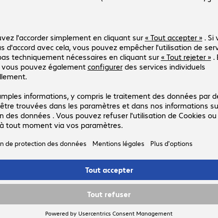
Réf. produit :
Réf. constructeur :
4792083
IKD500S/128GB
Version
:
Europe
Capacité
:
128 Go
Connexions
:
1 x USB 3.2 type A
Fonctions de sécurité
:
Vitesse de lecture (jusqu'à)
:
260 Mo/s
Clé USB 32 Go Kingston IronKey 
Réf. produit :
Réf. constructeur :
4792072
IKD500S/32GB
Version
:
Europe
Capacité
:
32 Go
Connexions
:
1 x USB 3.2 type A
Fonctions de sécurité
:
Vitesse de lecture (jusqu'à)
:
260 Mo/s