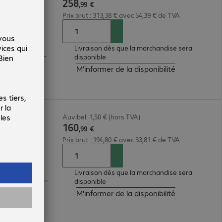
258
,
99
€
Prix brut : 313,38 € avec 54,39 € de TVA
Livraison dès que la marchandise sera
protection par mot de passe, chiffrement AES sur 256 bits
disponible
M'informer de la disponibilité
D500S
Auvibel: 1,50 € (hors TVA)
160
,
99
€
Prix brut : 194,80 € avec 33,81 € de TVA
Livraison dès que la marchandise sera
Chiffrement XTS AES 256 bits, protection par mot de passe
disponible
M'informer de la disponibilité