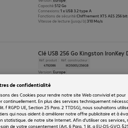
Version
:
Europe
Capacité
:
512 Go
Connexions
:
1 x USB 3.2 type A
Fonctions de sécurité
:
Vitesse de lecture (jusqu'à)
:
310 Mo/s
Clé USB 256 Go Kingston IronKey
Réf. produit :
Réf. constructeur :
4792086
IKD500S/256GB
Version
:
Europe
Capacité
:
256 Go
Connexions
:
1 x USB 3.2 type A
Fonctions de sécurité
:
Vitesse d'écriture (jusqu'à)
:
170 Mo/s
Clé USB 128 Go Kingston IronKey