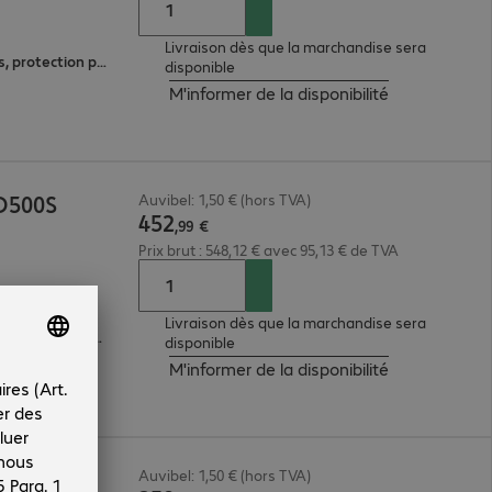
Livraison dès que la marchandise sera
Chiffrement XTS AES 256 bits, protection par mot de passe
disponible
M'informer de la disponibilité
 D500S
Auvibel: 1,50 € (hors TVA)
452
,
99
€
Prix brut : 548,12 € avec 95,13 € de TVA
Livraison dès que la marchandise sera
protection par mot de passe, chiffrement AES sur 256 bits
disponible
M'informer de la disponibilité
 D500S
Auvibel: 1,50 € (hors TVA)