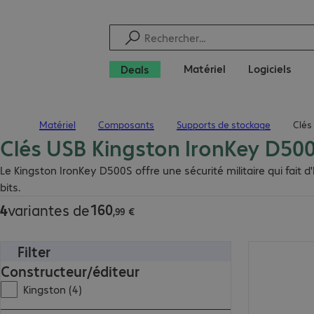
Matériel
Logiciels
Deals
Matériel
Composants
Supports de stockage
Clés
Page d’accueil
Clés USB Kingston IronKey D50
160,99 €
Le Kingston IronKey D500S offre une sécurité militaire qui fait 
bits.
160
4
variantes de
,
99
€
Filter
440,99 €
Constructeur/éditeur
Kingston (4)