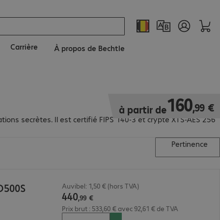
Carrière
À propos de Bechtle
160,99 €
160
,
99
€
à partir de
tions secrètes. Il est certifié FIPS 140-3 et crypté XTS-AES 256
Pertinence
 D500S
Auvibel: 1,50 € (hors TVA)
440
,
99
€
Prix brut : 533,60 € avec 92,61 € de TVA