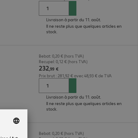
Livraison à partir du 11. août.
Il ne reste plus que quelques articles en
stock.
Bebat: 0,20 € (hors TVA)
Recupel: 0,12 € (hors TVA)
232
,
99
€
Prix brut : 281,92 € avec 48,93 € de TVA
Livraison à partir du 11. août.
Il ne reste plus que quelques articles en
stock.
Bebat: 0,20 € (hors TVA)