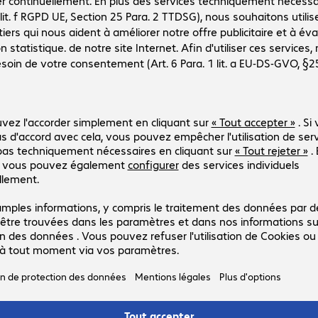
Réf. produit :
Réf. constructeur :
829448
5S700I
Version
:
Europe
Type de boîtier
:
tour
Puissance effective
:
420 W
Puissance apparente (VA)
:
700 VA
Autonomie à 100 % de charge (jusqu'à)
:
2,0 minutes
Onduleur Eaton 5S 550i 230V
Réf. produit :
Réf. constructeur :
829296
5S550I
Version
:
Europe
Type de boîtier
:
tour
Puissance effective
:
330 W
Puissance apparente (VA)
:
550 VA
Autonomie à 100 % de charge (jusqu'à)
:
1,0 minutes