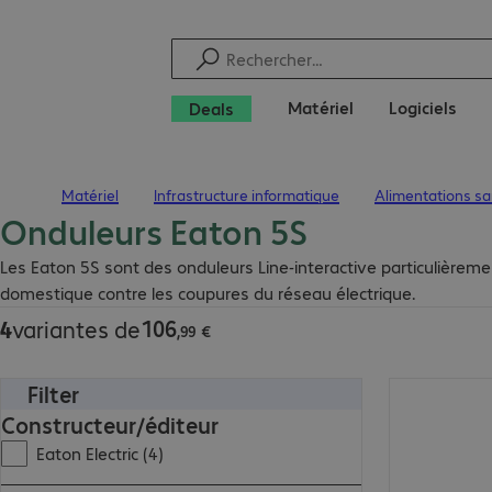
Matériel
Logiciels
Deals
Matériel
Infrastructure informatique
Alimentations san
Page d’accueil
Onduleurs Eaton 5S
106,99 €
Les Eaton 5S sont des onduleurs Line-interactive particulièremen
domestique contre les coupures du réseau électrique.
106
4
variantes de
,
99
€
Filter
307,99 €
Constructeur/éditeur
Eaton Electric (4)