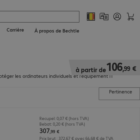
Carrière
À propos de Bechtle
106,99 €
106
,
99
€
à partir de
téger les ordinateurs individuels et l'équipement IT
Pertinence
Recupel: 0,07 € (hors TVA)
Bebat: 0,20 € (hors TVA)
307
,
99
€
Prix brut : 372,67 € avec 64,68 € de TVA