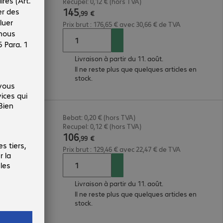
Recupel: 0,12 € (hors TVA)
145
,
99
€
Prix brut : 176,65 € avec 30,66 € de TVA
Livraison à partir du 11. août.
Il ne reste plus que quelques articles en
stock.
Bebat: 0,20 € (hors TVA)
Recupel: 0,12 € (hors TVA)
106
,
99
€
Prix brut : 129,46 € avec 22,47 € de TVA
Livraison à partir du 11. août.
Il ne reste plus que quelques articles en
stock.