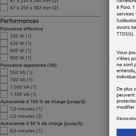
87 x 250 x 260 mm (2)
87 x 250 x 382 mm (2)
Performances
Puissance effective
330 W (1)
420 W (1)
600 W (1)
900 W (1)
106,99 €
Puissance apparente (VA)
550 VA (1)
700 VA (1)
1 000 VA (1)
1 500 VA (1)
Autonomie à 100 % de charge (jusqu'à)
1,0 minutes (1)
2,0 minutes (3)
Autonomie à 50 % de charge (jusqu'à)
8,0 minutes (1)