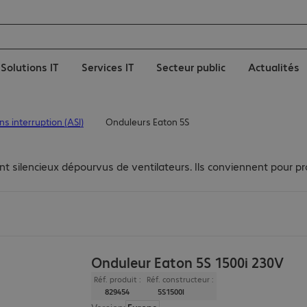
Solutions IT
Services IT
Secteur public
Actualités
s interruption (ASI)
Onduleurs Eaton 5S
t silencieux dépourvus de ventilateurs. Ils conviennent pour pro
Onduleur Eaton 5S 1500i 230V
Réf. produit :
Réf. constructeur :
829454
5S1500I