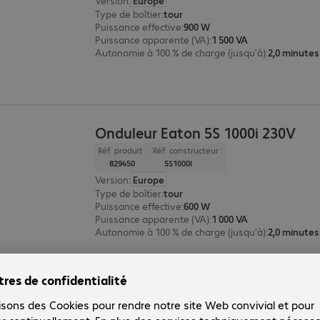
Version
:
Europe
Type de boîtier
:
tour
Puissance effective
:
900 W
Puissance apparente (VA)
:
1 500 VA
Autonomie à 100 % de charge (jusqu'à)
:
2,0 minutes
Onduleur Eaton 5S 1000i 230V
Réf. produit :
Réf. constructeur :
829450
5S1000I
Version
:
Europe
Type de boîtier
:
tour
Puissance effective
:
600 W
Puissance apparente (VA)
:
1 000 VA
Autonomie à 100 % de charge (jusqu'à)
:
2,0 minutes
Onduleur Eaton 5S 700i 230V