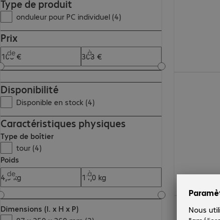
Type de produit
onduleur pour PC individuel (4)
Prix
de
à
232,99 €
Disponibilité
Disponible en stock (4)
Caractéristiques physiques
Type de boîtier
tour (4)
Poids
de
à
145,99 €
Dimensions (l. x H x P)