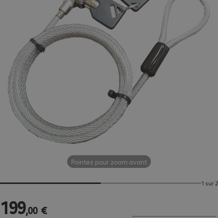
Pointez pour zoom avant
1 sur 2
199
199,00 €
,
00
€