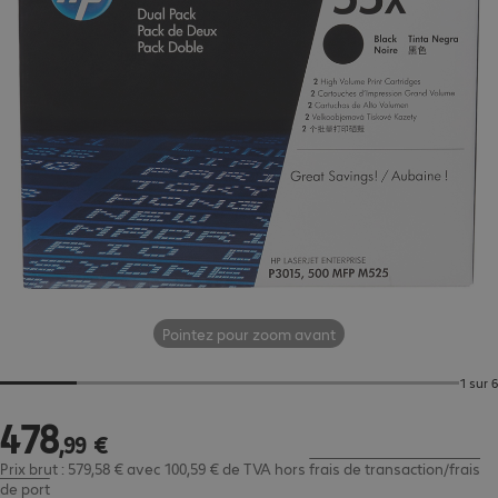
Pointez pour zoom avant
1 sur 6
478
478,99 €
,
99
€
Prix brut : 579,58 € avec 100,59 € de TVA
hors
frais de transaction/frais
de port