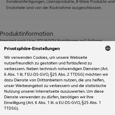
Sonderanfertigungen, Lizenzprodukte, B-Ware Produkte und
Ersatzteile sind von der Rücknahme ausgeschlossen.
Produktinformation
lizenziert nach User, EDU&GOV Konditionen auf Anfrage 
erhältlich
Technische Daten
Downloads
Unternehmen
Das Unternehmen
Kundenservice