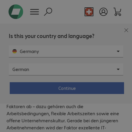
Is this your country and language?
Germany
German
360° Arbeitsplatz der Zukunft.
Agil und überall.
Continue
Ob ein Arbeitgeber attraktiv ist, hängt von vielen
Faktoren ab – dazu gehören auch die
Arbeitsbedingungen, flexible Arbeitszeiten sowie eine
offene Unternehmenskultur. Gerade bei den jüngeren
Arbeitnehmenden wird der Faktor exzellente IT-