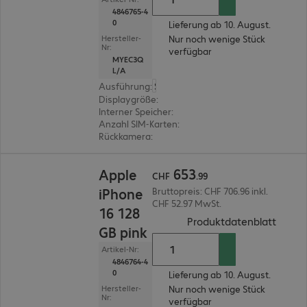
4846765-4
0
Lieferung ab 10. August.
Nur noch wenige Stück
Hersteller-
Nr:
verfügbar
MYEC3Q
L/A
Ausführung
:
Schweiz
Displaygröße
:
15,5 cm (6,1")
Interner Speicher
:
128 GB
Anzahl SIM-Karten
:
2 (Dual-SIM)
Rückkamera
:
Dual
CHF 653.99
653
Apple
CHF
.
99
iPhone
Bruttopreis: CHF 706.96 inkl.
CHF 52.97 MwSt.
16 128
(
PDF, 
Produktdatenblatt
GB pink
Artikel-Nr:
4846764-4
0
Lieferung ab 10. August.
Nur noch wenige Stück
Hersteller-
Nr:
verfügbar