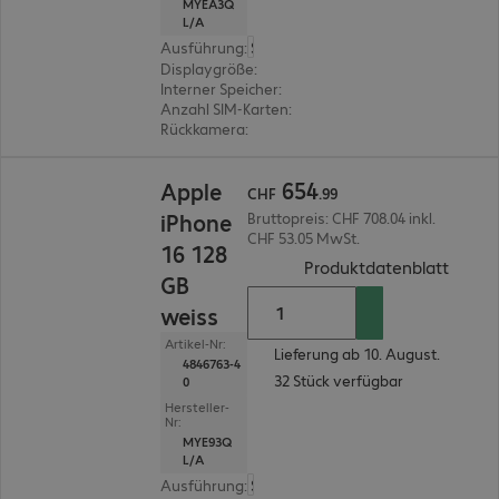
MYEA3Q
L/A
Ausführung
:
Schweiz
Displaygröße
:
15,5 cm (6,1")
Interner Speicher
:
128 GB
Anzahl SIM-Karten
:
2 (Dual-SIM)
Rückkamera
:
Dual
CHF 654.99
654
Apple
CHF
.
99
iPhone
Bruttopreis: CHF 708.04 inkl.
CHF 53.05 MwSt.
16 128
(
PDF, 
Produktdatenblatt
GB
weiss
Artikel-Nr:
Lieferung ab 10. August.
4846763-4
32 Stück verfügbar
0
Hersteller-
Nr:
MYE93Q
L/A
Ausführung
:
Schweiz