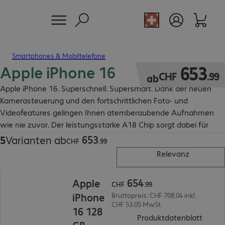
Smartphones & Mobiltelefone
Apple iPhone 16
CHF 653.99
653
CHF
.
99
ab
Apple iPhone 16. Superschnell. Supersmart. Dank der neuen
Kamerasteuerung und den fortschrittlichen Foto- und
Videofeatures gelingen Ihnen atemberaubende Aufnahmen
wie nie zuvor. Der leistungsstarke A18 Chip sorgt dabei für
blitzschnelle Performance.
653
5
Varianten ab
CHF 653.99
CHF
.
99
Relevanz
CHF 654.99
654
Apple
CHF
.
99
iPhone
Bruttopreis: CHF 708.04 inkl.
CHF 53.05 MwSt.
16 128
(
PDF, 
Produktdatenblatt