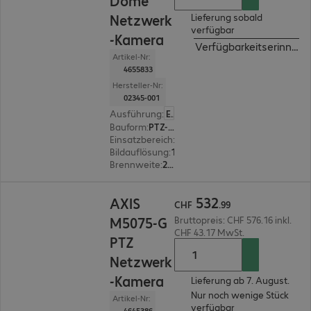
Dome
Netzwerk
Lieferung sobald
verfügbar
-Kamera
Verfügbarkeitserinneru
Artikel-Nr:
4655833
Hersteller-Nr:
02345-001
Ausführung
:
Europäisch
Bauform
:
PTZ-Dome-Kamera
Einsatzbereich
:
Innenraumüberwachung
Bildauflösung
:
1.280 x 720
Brennweite
:
2,2 - 11 mm
CHF 532.99
532
AXIS
CHF
.
99
M5075-G
Bruttopreis: CHF 576.16 inkl.
CHF 43.17 MwSt.
PTZ
Netzwerk
-Kamera
Lieferung ab 7. August.
Nur noch wenige Stück
Artikel-Nr:
verfügbar
4645386