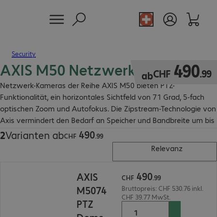
Security
AXIS M50 Netzwerk-Kameras
CHF 490.99
490
CHF
.
99
ab
Netzwerk-Kameras der Reihe AXIS M50 bieten PTZ-
Funktionalität, ein horizontales Sichtfeld von 71 Grad, 5-fach
optischen Zoom und Autofokus. Die Zipstream-Technologie von
Axis vermindert den Bedarf an Speicher und Bandbreite um bis
zu 50 Prozent.
490
2
Varianten ab
CHF 490.99
CHF
.
99
Relevanz
CHF 490.99
490
AXIS
CHF
.
99
M5074
Bruttopreis: CHF 530.76 inkl.
CHF 39.77 MwSt.
PTZ