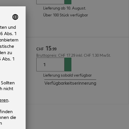
Lieferung ab 10. August.
Über 100 Stück verfügbar
15
CHF
.
99
Bruttopreis: CHF 17.29 inkl. CHF 1.30 MwSt.
Lieferung sobald verfügbar
Verfügbarkeitserinnerung
en
n