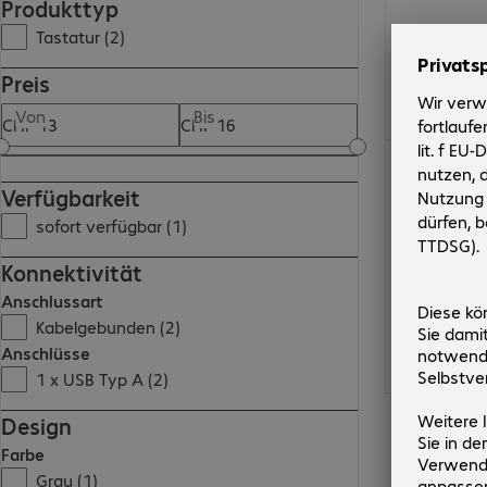
Produkttyp
Tastatur (2)
Preis
Von
Bis
CHF 15.99
Verfügbarkeit
sofort verfügbar (1)
Konnektivität
Anschlussart
Kabelgebunden (2)
Anschlüsse
1 x USB Typ A (2)
Design
Farbe
Grau (1)