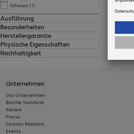
Schwarz (1)
Ausführung
Besonderheiten
Herstellergarantie
Physische Eigenschaften
Nachhaltigkeit
Unternehmen
Das Unternehmen
Bechtle Standorte
Karriere
Presse
Investor Relations
Events