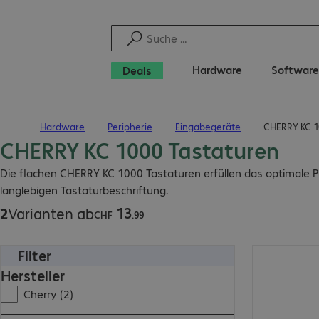
Hardware
Software
Deals
Hardware
Peripherie
Eingabegeräte
CHERRY KC 1
Startseite
CHERRY KC 1000 Tastaturen
CHF 13.99
Die flachen CHERRY KC 1000 Tastaturen erfüllen das optimale Pr
langlebigen Tastaturbeschriftung.
13
2
Varianten ab
CHF
.
99
Filter
CHF 13.99
Hersteller
Cherry (2)