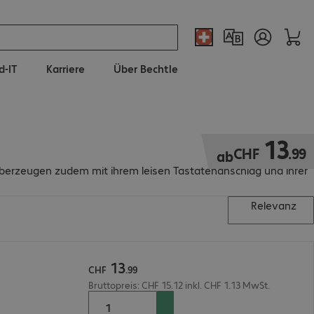
d-IT
Karriere
Über Bechtle
CHF 13.99
13
CHF
.
99
ab
 überzeugen zudem mit ihrem leisen Tastatenanschlag und ihrer
Relevanz
13
CHF
.
99
Bruttopreis: CHF 15.12 inkl. CHF 1.13 MwSt.