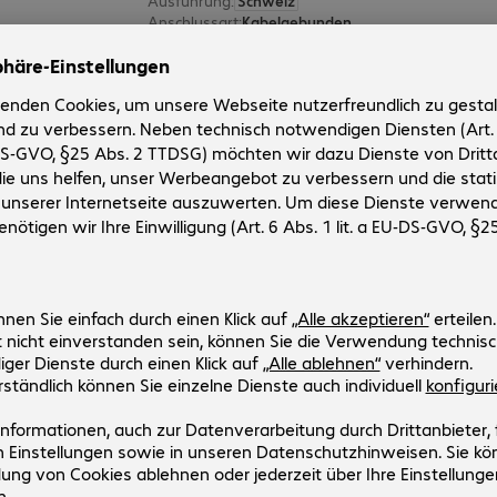
Ausführung
:
Schweiz
Anschlussart
:
Kabelgebunden
Anschlüsse
:
1 x USB Typ A
Farbe
:
Grau
CHERRY KC 1000 Tastatur
Artikel-Nr:
Hersteller-Nr:
851076-40
JK-0800CH-2
Ausführung
:
Schweiz
Anschlussart
:
Kabelgebunden
Anschlüsse
:
1 x USB Typ A
Farbe
:
Schwarz
2 von 2 Ergebniss
Mehr anzeige