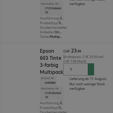
verfügbar
Hersteller-Nr:
C13T03A640
10
Ausführung
:
Europäisch
Produkttyp
:
Tinte
Druckerhersteller
:
Epson
Anbieter
:
Original
Farbe
:
Multipack (schwarz, magenta, gelb, cyan)
CHF 23.99
23
Epson
CHF
.
99
603 Tinte
Bruttopreis: CHF 25.93 inkl.
CHF 1.94 MwSt.
3-farbig
Multipack
Artikel-Nr:
Lieferung ab 11. August.
4465066
Nur noch wenige Stück
verfügbar
Hersteller-Nr:
C13T03U540
10
Ausführung
:
Europäisch
Produkttyp
:
Tinte
Druckerhersteller
:
Epson