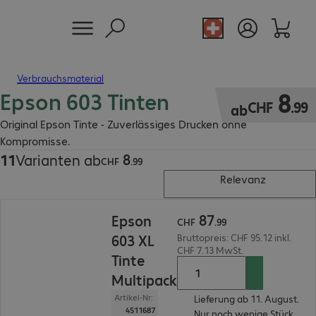
Verbrauchsmaterial
Epson 603 Tinten
CHF 8.99
8
CHF
.
99
ab
Original Epson Tinte - Zuverlässiges Drucken ohne
Kompromisse.
8
11
Varianten ab
CHF 8.99
CHF
.
99
Relevanz
CHF 87.99
87
Epson
CHF
.
99
603 XL
Bruttopreis: CHF 95.12 inkl.
CHF 7.13 MwSt.
Tinte
Multipack
Artikel-Nr:
Lieferung ab 11. August.
4511687
Nur noch wenige Stück