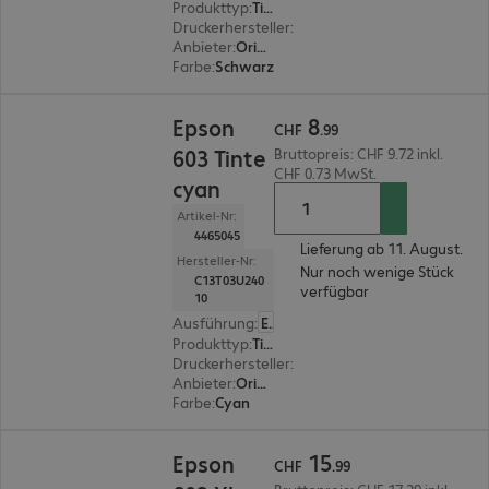
Produkttyp
:
Tinte
Druckerhersteller
:
Epson
Anbieter
:
Original
Farbe
:
Schwarz
CHF 8.99
8
Epson
CHF
.
99
603 Tinte
Bruttopreis: CHF 9.72 inkl.
CHF 0.73 MwSt.
cyan
Artikel-Nr:
4465045
Lieferung ab 11. August.
Hersteller-Nr:
Nur noch wenige Stück
C13T03U240
verfügbar
10
Ausführung
:
Europäisch
Produkttyp
:
Tinte
Druckerhersteller
:
Epson
Anbieter
:
Original
Farbe
:
Cyan
CHF 15.99
15
Epson
CHF
.
99