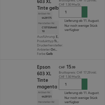
603 XL
Bruttopreis: CHF 17.29 inkl.
CHF 1.30 MwSt.
Tinte gelb
Artikel-Nr:
4429175
Lieferung ab 11. August.
Hersteller-Nr:
Nur noch wenige Stück
C13T03A440
verfügbar
10
Ausführung
:
Europäisch
Produkttyp
:
Tinte
Druckerhersteller
:
Epson
Anbieter
:
Original
Farbe
:
Gelb
CHF 15.99
15
Epson
CHF
.
99
603 XL
Bruttopreis: CHF 17.29 inkl.
CHF 1.30 MwSt.
Tinte
magenta
Artikel-Nr:
Lieferung ab 11. August.
4429131
Nur noch wenige Stück
verfügbar
Hersteller-Nr: