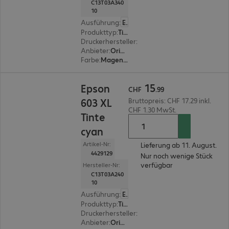
C13T03A340
10
Ausführung
:
Europäisch
Produkttyp
:
Tinte
Druckerhersteller
:
Epson
Anbieter
:
Original
Farbe
:
Magenta
CHF 15.99
15
Epson
CHF
.
99
603 XL
Bruttopreis: CHF 17.29 inkl.
CHF 1.30 MwSt.
Tinte
cyan
Artikel-Nr:
Lieferung ab 11. August.
4429129
Nur noch wenige Stück
verfügbar
Hersteller-Nr:
C13T03A240
10
Ausführung
:
Europäisch
Produkttyp
:
Tinte
Druckerhersteller
:
Epson
Anbieter
:
Original