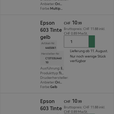
Anbieter
:
Original
Farbe
:
Multipack (magenta, gelb, cyan)
CHF 10.99
10
Epson
CHF
.
99
603 Tinte
Bruttopreis: CHF 11.88 inkl.
CHF 0.89 MwSt.
gelb
Artikel-Nr:
4465061
Lieferung ab 11. August.
Hersteller-Nr:
Nur noch wenige Stück
C13T03U440
verfügbar
10
Ausführung
:
Europäisch
Produkttyp
:
Tinte
Druckerhersteller
:
Epson
Anbieter
:
Original
Farbe
:
Gelb
CHF 10.99
10
Epson
CHF
.
99
603 Tinte
Bruttopreis: CHF 11.88 inkl.
CHF 0.89 MwSt.