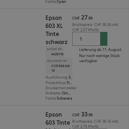
Farbe
:
Cyan
CHF 27.99
27
Epson
CHF
.
99
603 XL
Bruttopreis: CHF 30.26 inkl.
CHF 2.27 MwSt.
Tinte
schwarz
Artikel-Nr:
Lieferung ab 11. August.
4429116
Nur noch wenige Stück
verfügbar
Hersteller-Nr:
C13T03A140
10
Ausführung
:
Europäisch
Produkttyp
:
Tinte
Druckerhersteller
:
Epson
Anbieter
:
Original
Farbe
:
Schwarz
CHF 33.99
33
Epson
CHF
.
99
603 Tinte
Bruttopreis: CHF 36.74 inkl.
CHF 2.75 MwSt.