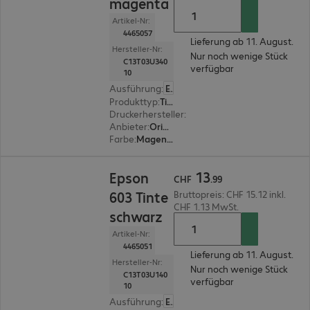
magenta
Artikel-Nr:
4465057
Lieferung ab 11. August.
Hersteller-Nr:
Nur noch wenige Stück
C13T03U340
verfügbar
10
Ausführung
:
Europäisch
Produkttyp
:
Tinte
Druckerhersteller
:
Epson
Anbieter
:
Original
Farbe
:
Magenta
CHF 13.99
13
Epson
CHF
.
99
603 Tinte
Bruttopreis: CHF 15.12 inkl.
CHF 1.13 MwSt.
schwarz
Artikel-Nr:
4465051
Lieferung ab 11. August.
Hersteller-Nr:
Nur noch wenige Stück
C13T03U140
verfügbar
10
Ausführung
:
Europäisch