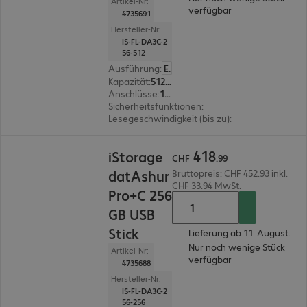
Artikel-Nr:
verfügbar
4735691
Hersteller-Nr:
IS-FL-DA3C-2
56-512
Ausführung
:
Europäisch
Kapazität
:
512 GB
Anschlüsse
:
1 x USB 3.2 Typ C
Sicherheitsfunktionen
:
PIN-Schutz über alphanu
Lesegeschwindigkeit (bis zu)
:
310 MB/s
CHF 418.99
418
iStorage
CHF
.
99
datAshur
Bruttopreis: CHF 452.93 inkl.
CHF 33.94 MwSt.
Pro+C 256
GB USB
Stick
Lieferung ab 11. August.
Nur noch wenige Stück
Artikel-Nr:
verfügbar
4735688
Hersteller-Nr:
IS-FL-DA3C-2
56-256