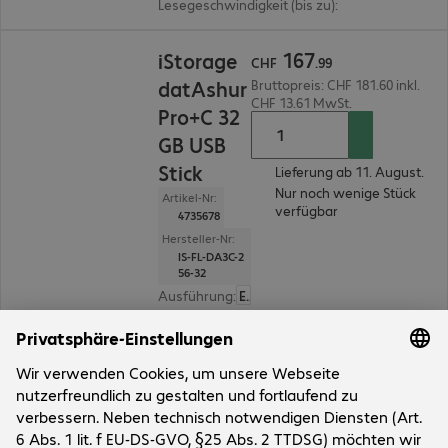
Lesegeschwindigkeit (bis zu)
:
310 MB/s
CHF 167.99
167
iStorage
CHF
.
99
datAshur
Bruttopreis: CHF 181.60 inkl.
CHF 13.61 MwSt.
Pro+C 32
GB USB
Stick
Lieferung ab 11. August.
Nur noch wenige Stück
Artikel-Nr:
verfügbar
4735678
Hersteller-Nr:
IS-FL-DA3C-2
56-32
Ausführung
:
Europäisch
Kapazität
:
32 GB
Anschlüsse
:
1 x USB 3.2 Typ C
Sicherheitsfunktionen
:
PIN-Schutz über alphanu
Lesegeschwindigkeit (bis zu)
:
310 MB/s
4 von 4 Ergebnissen
Mehr anzeigen