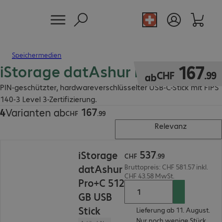
Speichermedien
iStorage datAshur Pro+C
CHF 167.99
167
CHF
.
99
ab
PIN-geschützter, hardwareverschlüsselter USB-C-Stick mit FIPS
140-3 Level 3-Zertifizierung.
167
4
Varianten ab
CHF 167.99
CHF
.
99
Relevanz
CHF 537.99
537
iStorage
CHF
.
99
datAshur
Bruttopreis: CHF 581.57 inkl.
CHF 43.58 MwSt.
Pro+C 512
GB USB
Stick
Lieferung ab 11. August.
Nur noch wenige Stück