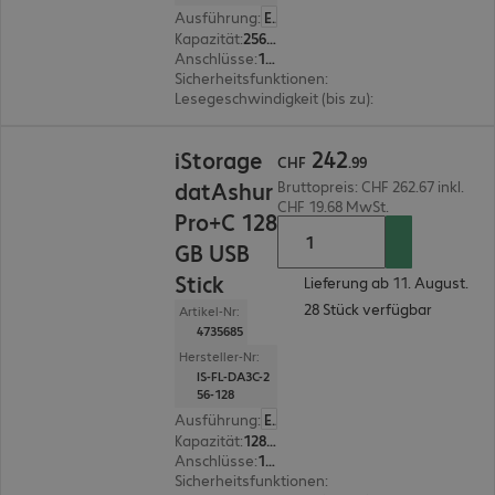
Ausführung
:
Europäisch
Kapazität
:
256 GB
Anschlüsse
:
1 x USB 3.2 Typ C
Sicherheitsfunktionen
:
PIN-Schutz über alphanu
Lesegeschwindigkeit (bis zu)
:
310 MB/s
CHF 242.99
242
iStorage
CHF
.
99
datAshur
Bruttopreis: CHF 262.67 inkl.
CHF 19.68 MwSt.
Pro+C 128
GB USB
Stick
Lieferung ab 11. August.
28 Stück verfügbar
Artikel-Nr:
4735685
Hersteller-Nr:
IS-FL-DA3C-2
56-128
Ausführung
:
Europäisch
Kapazität
:
128 GB
Anschlüsse
:
1 x USB 3.2 Typ C
Sicherheitsfunktionen
:
PIN-Schutz über alphanu