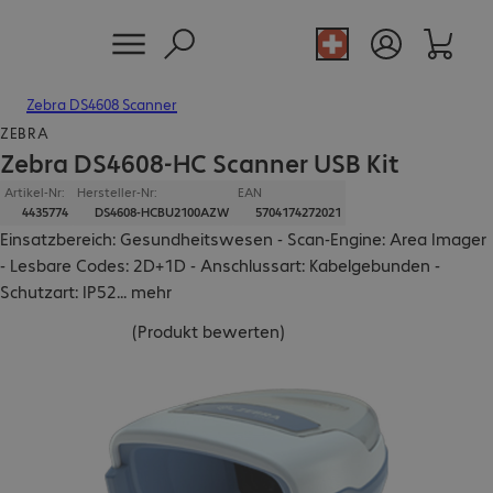
Zebra DS4608 Scanner
ZEBRA
Zebra DS4608-HC Scanner USB Kit
Artikel-Nr:
Hersteller-Nr:
EAN
4435774
DS4608-HCBU2100AZW
5704174272021
Einsatzbereich: Gesundheitswesen - Scan-Engine: Area Imager
- Lesbare Codes: 2D+1D - Anschlussart: Kabelgebunden -
Schutzart: IP52
...
mehr
(
Produkt bewerten
)