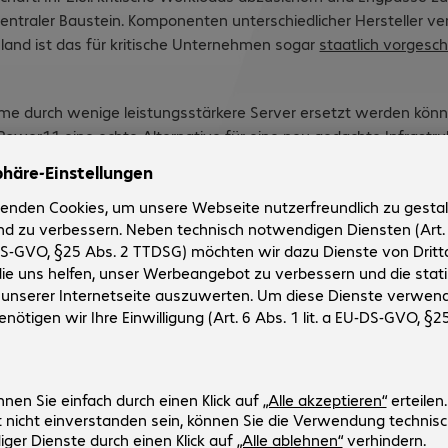
zentraler Baustein. Komponenten unterschiedlicher Hersteller v
land ist das für kritische Unternehmen sogar
staatlich vorgesc
 durch wenige leistungsstärkere Server ersetzt werden könne
 Power11 eine echte Alternative für eine neu gedachte Infrastru
rm richtet sich an Anwendungen mit hohen Anforderungen an Pe
sse Datenbanken oder SAP-Umgebungen. Gleichzeitig sind IBM 
n sowohl kurzfristige als auch langfristige Infrastrukturbedarfe
*Stand: Anfang Mai 2026 - Subject to change daily
ps://newsroom.ibm.com/2025-07-08-ibm-power11-raises-the-bar-for-ente