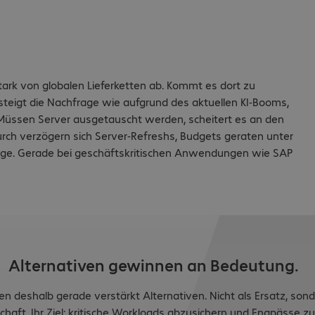
tark von globalen Lieferketten ab. Kommt es dort zu
steigt die Nachfrage wie aufgrund des aktuellen KI-Booms,
 Müssen Server ausgetauscht werden, scheitert es an den
durch verzögern sich Server-Refreshs, Budgets geraten unter
Folge. Gerade bei geschäftskritischen Anwendungen wie SAP
Alternativen gewinnen an Bedeutung.
n deshalb gerade verstärkt Alternativen. Nicht als Ersatz, sond
aft. Ihr Ziel: kritische Workloads abzusichern und Engpässe z