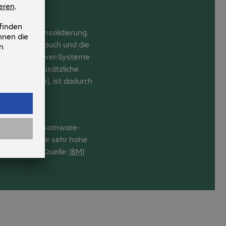
it.
der Server-Konsolidierung.
nergieverbrauch und die
 auswirken. Power-Systeme
und bieten zusätzliche
of Ownership), ist dadurch
 (Quelle:
IBM
)
 erkennen Ransomware-
ttform auf eine sehr hohe
tscheidend. (Quelle:
IBM
)