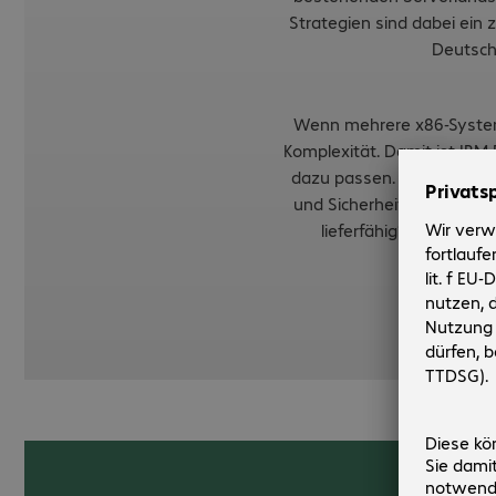
Strategien sind dabei ein 
Deutsch
Wenn mehrere x86-Systeme
Komplexität. Damit ist IBM
dazu passen. Die Plattfo
und Sicherheit, etwa gro
lieferfähig* und könne
Quelle:
htt