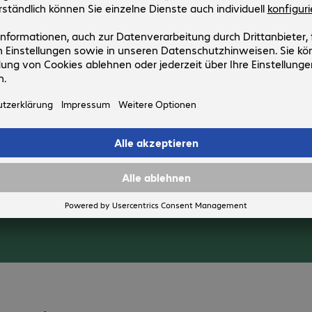
iger Systeme, mehr Effizienz und Sicherhe
Multi-Vendor-Strategie mit dem Einsatz von IBM Power11 liegt in 
en mehr Aufgaben. Das reduziert den Betriebsaufwand, den E
 bleibt die Performance hoch. Auch wirtschaftlich kann sich das
 zu x86-Plattformen eine doppelt so hohe Performance pro Watt 
er lastintensive Workloads. Dadurch sinkt die TCO (Total Cost 
ersicht steigt und Ressourcen lassen sich effizienter einsetzen.
itsaspekte: In IBM Power11-Servern integrierte Mechanismen
 ermöglichen automatisierte Reaktionen. Gleichzeitig ist die Pla
– bis zu 99,9999 Prozent. Für kritische Anwendungen ist das en