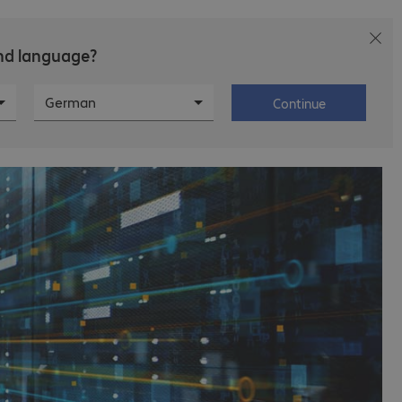
and language?
d-IT
Karriere
Über Bechtle
German
Continue