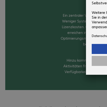
Wen
Ein zentraler Vorteil der 
Weniger Systeme übernehm
Lizenzkosten. Gleichzeitig
erreichen im Vergleich
Optimierungsmodi für wenig
besser, die Üb
Hinzu kommen Sicherhe
Aktivitäten frühzeitig und
Verfügbarkeit ausgelegt 