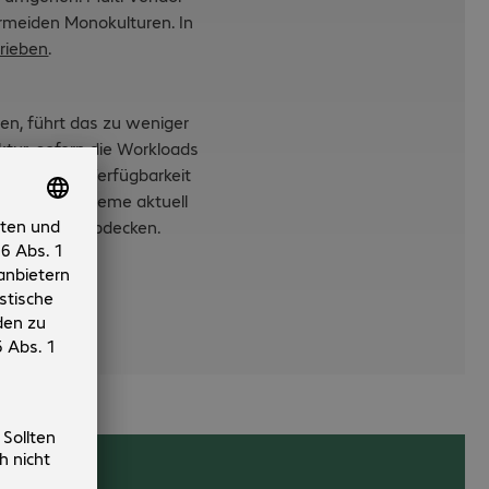
ermeiden Monokulturen. In
hrieben
.
n, führt das zu weniger
ktur, sofern die Workloads
rformance, Verfügbarkeit
Power11 Systeme aktuell
 zuverlässig abdecken.
rprise-it