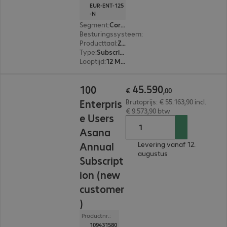
EUR-ENT-125
-N
Segment
:
Corporate
Besturingssysteem
:
Mac OS, Linux, Windows, A
Producttaal
:
Zweeds, Russisch, Engels, Spaans, Japans, Portugees, Portugal, Pools, Frans, Italiaans, Nederlands, Duits
Type
:
Subscription
Looptijd
:
12 Maanden
€ 45.590,00
45
.
590
100
€
,
00
Enterpris
Brutoprijs: € 55.163,90 incl.
€ 9.573,90 btw
e Users
Asana
Annual
Levering vanaf 12.
augustus
Subscript
ion (new
customer
)
Productnr.:
109431580