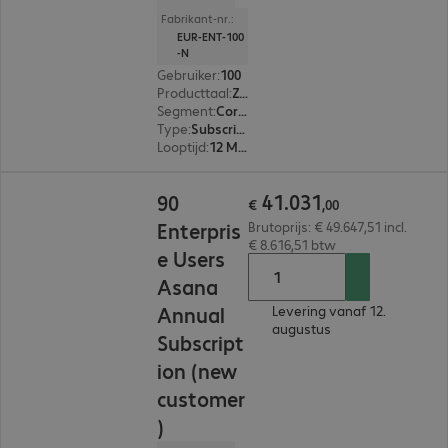
Fabrikant-nr.:
EUR-ENT-100
-N
Gebruiker
:
100
Producttaal
:
Zweeds, Russisch, Engels, Spaans, Japans, Portugees, Portugal, Pools, Frans, Italiaans, Nederlands, Duits
Segment
:
Corporate
Type
:
Subscription
Looptijd
:
12 Maanden
€ 41.031,00
41
.
031
90
€
,
00
Enterpris
Brutoprijs: € 49.647,51 incl.
€ 8.616,51 btw
e Users
Asana
Annual
Levering vanaf 12.
augustus
Subscript
ion (new
customer
)