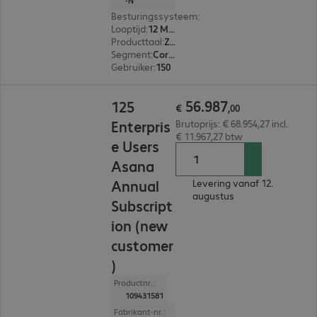
-N
Besturingssysteem
:
Mac OS, Linux, Windows, A
Looptijd
:
12 Maanden
Producttaal
:
Zweeds, Russisch, Engels, Spaans, Japans, Portugees, Portugal, Pools, Frans, Italiaans, Nederlands, Duits
Segment
:
Corporate
Gebruiker
:
150
€ 56.987,00
56
.
987
125
€
,
00
Enterpris
Brutoprijs: € 68.954,27 incl.
€ 11.967,27 btw
e Users
Asana
Annual
Levering vanaf 12.
augustus
Subscript
ion (new
customer
)
Productnr.:
109431581
Fabrikant-nr.: