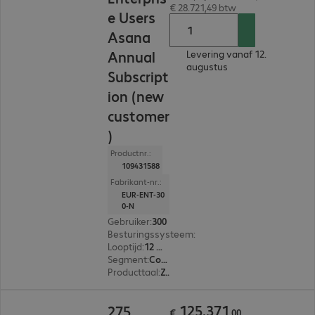
€ 28.721,49 btw
e Users
Asana
Annual
Levering vanaf 12.
augustus
Subscript
ion (new
customer
)
Productnr.:
109431588
Fabrikant-nr.:
EUR-ENT-30
0-N
Gebruiker
:
300
Besturingssysteem
:
Mac OS, Linux, Windows, A
Looptijd
:
12 Maanden
Segment
:
Corporate
Producttaal
:
Zweeds, Russisch, Engels, Spaans, Japans, Portugees, Portugal, Pools, Frans, Italiaans, Nederlands, Duits
€ 125.371,00
125
.
371
275
€
,
00