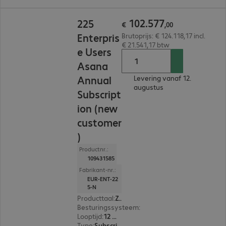
€ 102.577,00
102
.
577
225
€
,
00
Enterpris
Brutoprijs: € 124.118,17 incl.
€ 21.541,17 btw
e Users
Asana
Annual
Levering vanaf 12.
augustus
Subscript
ion (new
customer
)
Productnr.:
109431585
Fabrikant-nr.:
EUR-ENT-22
5-N
Producttaal
:
Zweeds, Russisch, Engels, Spaans, Japans, Portugees, Portugal, Pools, Frans, Italiaans, Nederlands, Duits
Besturingssysteem
:
Mac OS, Linux, Windows, A
Looptijd
:
12 Maanden
Type
:
Subscription