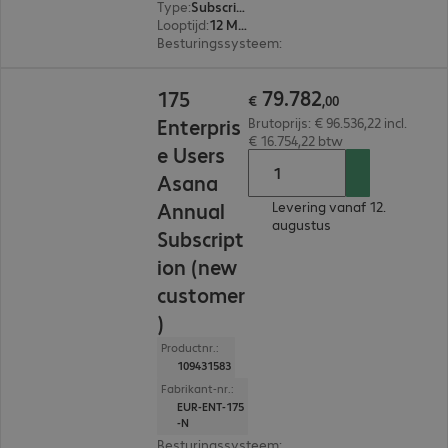
Type
:
Subscription
Looptijd
:
12 Maanden
Besturingssysteem
:
Mac OS, Linux, Windows, A
€ 79.782,00
79
.
782
175
€
,
00
Enterpris
Brutoprijs: € 96.536,22 incl.
€ 16.754,22 btw
e Users
Asana
Annual
Levering vanaf 12.
augustus
Subscript
ion (new
customer
)
Productnr.:
109431583
Fabrikant-nr.:
EUR-ENT-175
-N
Besturingssysteem
:
Mac OS, Linux, Windows, A