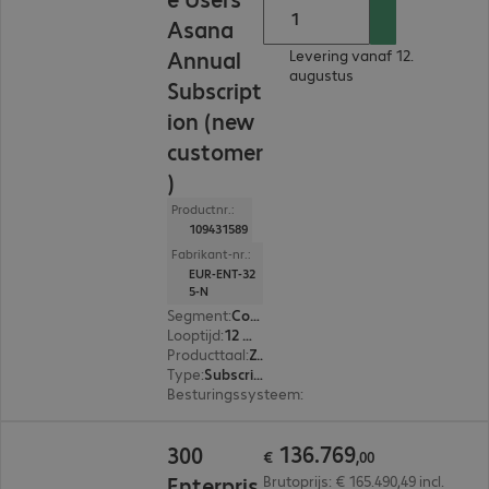
Asana
Annual
Levering vanaf 12.
augustus
Subscript
ion (new
customer
)
Productnr.:
109431589
Fabrikant-nr.:
EUR-ENT-32
5-N
Segment
:
Corporate
Looptijd
:
12 Maanden
Producttaal
:
Zweeds, Russisch, Engels, Spaans, Japans, Portugees, Portugal, Pools, Frans, Italiaans, Nederlands, Duits
Type
:
Subscription
Besturingssysteem
:
Mac OS, Linux, Windows, A
€ 136.769,00
136
.
769
300
€
,
00
Enterpris
Brutoprijs: € 165.490,49 incl.