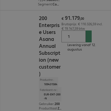
Segment
:
Corporate
€ 91.179,00
91
.
179
200
€
,
00
Enterpris
Brutoprijs: € 110.326,59 incl.
€ 19.147,59 btw
e Users
Asana
Annual
Levering vanaf 12.
augustus
Subscript
ion (new
customer
)
Productnr.:
109431584
Fabrikant-nr.:
EUR-ENT-200
-N
Gebruiker
:
200
Producttaal
:
Zweeds, Russisch, Engels, Spaans, Japans, Portugees, Portugal, Pools, Frans, Italiaans, Nederlands, Duits