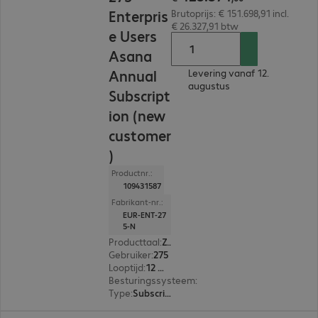
Enterpris
Brutoprijs: € 151.698,91 incl.
€ 26.327,91 btw
e Users
Asana
Annual
Levering vanaf 12.
augustus
Subscript
ion (new
customer
)
Productnr.:
109431587
Fabrikant-nr.:
EUR-ENT-27
5-N
Producttaal
:
Zweeds, Russisch, Engels, Spaans, Japans, Portugees, Portugal, Pools, Frans, Italiaans, Nederlands, Duits
Gebruiker
:
275
Looptijd
:
12 Maanden
Besturingssysteem
:
Mac OS, Linux, Windows, A
Type
:
Subscription