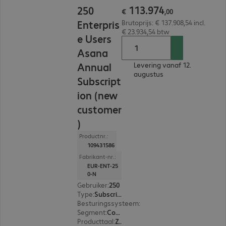
€ 113.974,00
113
.
974
250
€
,
00
Enterpris
Brutoprijs: € 137.908,54 incl.
€ 23.934,54 btw
e Users
Asana
Annual
Levering vanaf 12.
augustus
Subscript
ion (new
customer
)
Productnr.:
109431586
Fabrikant-nr.:
EUR-ENT-25
0-N
Gebruiker
:
250
Type
:
Subscription
Besturingssysteem
:
Mac OS, Linux, Windows, A
Segment
:
Corporate
Producttaal
:
Zweeds, Russisch, Engels, Spaans, Japans, Portugees, Portugal, Pools, Frans, Italiaans, Nederlands, Duits