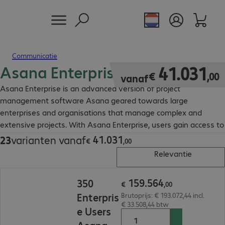
Communicatie
Asana Enterprise (new)
€ 41.031,00
41
.
031
€
,
00
vanaf
Asana Enterprise is an advanced version of project
management software Asana geared towards large
enterprises and organisations that manage complex and
extensive projects. With Asana Enterprise, users gain access to
advanced functions including reporting options, custom fields
41
.
031
23
varianten vanaf
€ 41.031,00
€
,
00
for tailored workflows, task prioritisation, resource
Relevantie
management, integration with other tools and advanced
security features. Asana Enterprise does not contain Data
€ 159.564,00
159
.
564
350
Residency (available as an add-on), HIPAA, EKM. Asana
€
,
00
Enterpris
Brutoprijs: € 193.072,44 incl.
Enterprise is available for unlimited users.
€ 33.508,44 btw
e Users