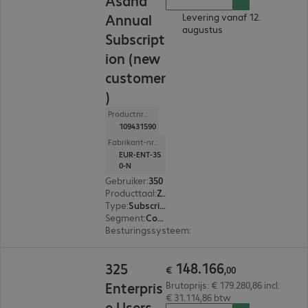
Asana
Annual
Levering vanaf 12.
augustus
Subscript
ion (new
customer
)
Productnr.:
109431590
Fabrikant-nr.:
EUR-ENT-35
0-N
Gebruiker
:
350
Producttaal
:
Zweeds, Russisch, Engels, Spaans, Japans, Portugees, Portugal, Pools, Frans, Italiaans, Nederlands, Duits
Type
:
Subscription
Segment
:
Corporate
Besturingssysteem
:
Mac OS, Linux, Windows, A
€ 148.166,00
148
.
166
325
€
,
00
Enterpris
Brutoprijs: € 179.280,86 incl.
€ 31.114,86 btw
e Users