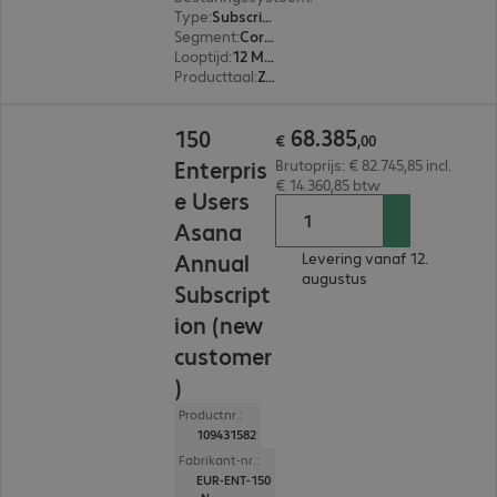
Type
:
Subscription
Segment
:
Corporate
Looptijd
:
12 Maanden
Producttaal
:
Zweeds, Russisch, Engels, Spaans, Japans, Portugees, Portugal, Pools, Frans, Italiaans, Nederlands, Duits
€ 68.385,00
68
.
385
150
€
,
00
Enterpris
Brutoprijs: € 82.745,85 incl.
€ 14.360,85 btw
e Users
Asana
Annual
Levering vanaf 12.
augustus
Subscript
ion (new
customer
)
Productnr.:
109431582
Fabrikant-nr.:
EUR-ENT-150