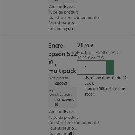
Version
:
Europe
Type de produit
:
encre
Constructeur d'imprimante
:
Epson
Fournisseur
:
original
Couleur
:
cyan
78,99 €
78
Encre
,
99
€
Epson 502
Prix brut : 95,58 € avec
16,59 € de TVA
XL,
multipack
Livraison à partir du 12.
Réf. produit :
août.
4285645
Plus de 100 articles en
Réf.
stock
constructeur :
C13T02W640
10
Version
:
Europe
Type de produit
:
encre
Constructeur d'imprimante
:
Epson
Fournisseur
:
original
Couleur
:
multipack (noir, magenta, jaune, cyan)