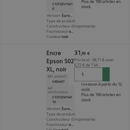
Plus de 100 articles en
C13T02V1401
stock
0
Version
:
Europe
Type de produit
:
encre
Constructeur d'imprimante
:
Epson
Fournisseur
:
original
Couleur
:
noir
31,99 €
31
Encre
,
99
€
Epson 502
Prix brut : 38,71 € avec
6,72 € de TVA
XL, noir
Réf. produit :
4304467
Livraison à partir du 12.
Réf.
août.
constructeur :
Plus de 100 articles en
C13T02W140
stock
10
Version
:
Europe
Type de produit
:
encre
Constructeur d'imprimante
:
Epson
Fournisseur
:
original
Couleur
:
noir