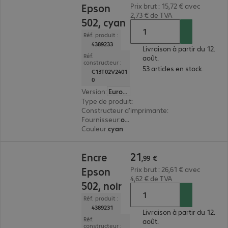
Epson
Prix brut : 15,72 € avec
2,73 € de TVA
502, cyan
Réf. produit :
4389233
Livraison à partir du 12.
Réf.
août.
constructeur :
53 articles en stock.
C13T02V2401
0
Version
:
Europe
Type de produit
:
encre
Constructeur d'imprimante
:
Epson
Fournisseur
:
original
Couleur
:
cyan
21,99 €
21
Encre
,
99
€
Epson
Prix brut : 26,61 € avec
4,62 € de TVA
502, noir
Réf. produit :
4389231
Livraison à partir du 12.
Réf.
août.
constructeur :