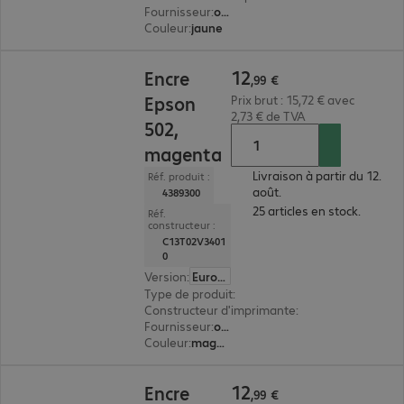
Fournisseur
:
original
Couleur
:
jaune
12,99 €
12
Encre
,
99
€
Epson
Prix brut : 15,72 € avec
2,73 € de TVA
502,
magenta
Livraison à partir du 12.
Réf. produit :
août.
4389300
25 articles en stock.
Réf.
constructeur :
C13T02V3401
0
Version
:
Europe
Type de produit
:
encre
Constructeur d'imprimante
:
Epson
Fournisseur
:
original
Couleur
:
magenta
12,99 €
12
Encre
,
99
€