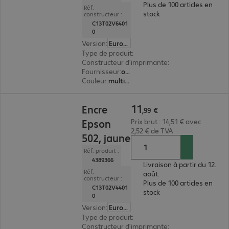
Plus de 100 articles en
Réf.
stock
constructeur :
C13T02V6401
0
Version
:
Europe
Type de produit
:
encre
Constructeur d'imprimante
:
Epson
Fournisseur
:
original
Couleur
:
multipack (noir, magenta, jaune, cyan)
11,99 €
11
Encre
,
99
€
Epson
Prix brut : 14,51 € avec
2,52 € de TVA
502, jaune
Réf. produit :
4389366
Livraison à partir du 12.
Réf.
août.
constructeur :
Plus de 100 articles en
C13T02V4401
stock
0
Version
:
Europe
Type de produit
:
encre
Constructeur d'imprimante
:
Epson