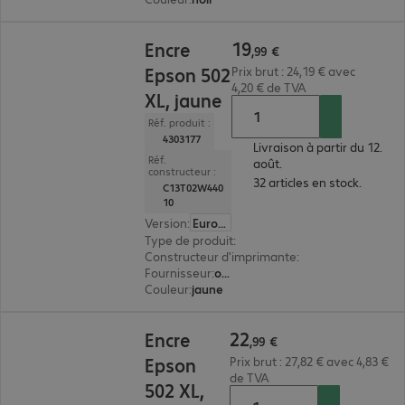
19,99 €
19
Encre
,
99
€
Epson 502
Prix brut : 24,19 € avec
4,20 € de TVA
XL, jaune
Réf. produit :
4303177
Livraison à partir du 12.
Réf.
août.
constructeur :
32 articles en stock.
C13T02W440
10
Version
:
Europe
Type de produit
:
encre
Constructeur d'imprimante
:
Epson
Fournisseur
:
original
Couleur
:
jaune
22,99 €
22
Encre
,
99
€
Epson
Prix brut : 27,82 € avec 4,83 €
de TVA
502 XL,