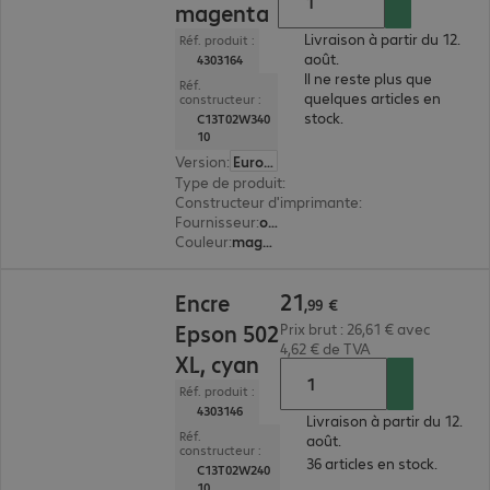
magenta
Livraison à partir du 12.
Réf. produit :
août.
4303164
Il ne reste plus que
Réf.
quelques articles en
constructeur :
stock.
C13T02W340
10
Version
:
Europe
Type de produit
:
encre
Constructeur d'imprimante
:
Epson
Fournisseur
:
original
Couleur
:
magenta
21,99 €
21
Encre
,
99
€
Epson 502
Prix brut : 26,61 € avec
4,62 € de TVA
XL, cyan
Réf. produit :
4303146
Livraison à partir du 12.
Réf.
août.
constructeur :
36 articles en stock.
C13T02W240
10