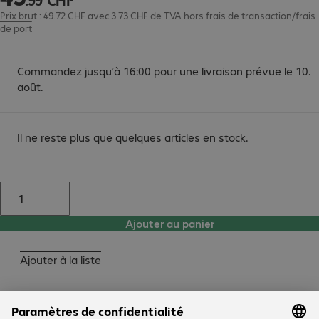
Prix brut : 49.72 CHF avec 3.73 CHF de TVA
hors
frais de transaction/frais
de port
Commandez jusqu’à 16:00 pour une livraison prévue le 10.
août.
Il ne reste plus que quelques articles en stock.
Ajouter au panier
Ajouter à la liste
Description