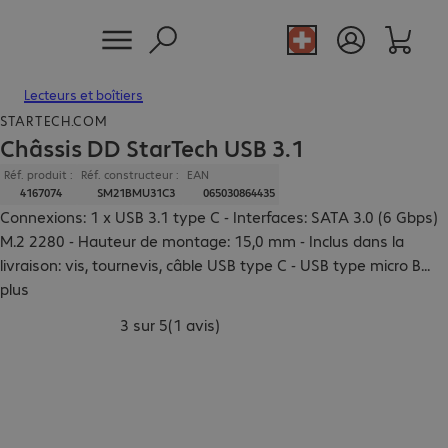
Lecteurs et boîtiers
STARTECH.COM
Châssis DD StarTech USB 3.1
Réf. produit :
Réf. constructeur :
EAN
4167074
SM21BMU31C3
065030864435
Connexions: 1 x USB 3.1 type C - Interfaces: SATA 3.0 (6 Gbps)
M.2 2280 - Hauteur de montage: 15,0 mm - Inclus dans la
livraison: vis, tournevis, câble USB type C - USB type micro B
...
plus
3 sur 5
(
1 avis
)