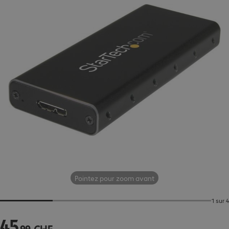
Pointez pour zoom avant
1 sur 4
45
45.99 CHF
.
99
CHF