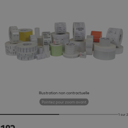
Illustration non contractuelle
Pointez pour zoom avant
1 sur 2
182.99 CHF