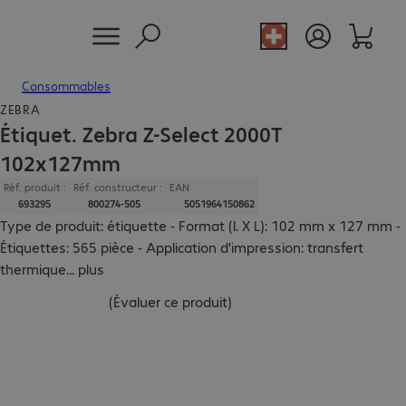
Consommables
ZEBRA
Étiquet. Zebra Z-Select 2000T
102x127mm
Réf. produit :
Réf. constructeur :
EAN
693295
800274-505
5051964150862
Type de produit: étiquette - Format (l. X L): 102 mm x 127 mm -
Étiquettes: 565 pièce - Application d'impression: transfert
thermique
...
plus
(
Évaluer ce produit
)