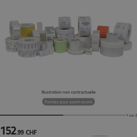
Illustration non contractuelle
Pointez pour zoom avant
1 sur 2
152
152.99 CHF
.
99
CHF