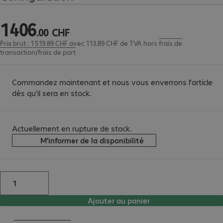
1
406
1 406.00 CHF
.
00
CHF
Prix brut : 1 519.89 CHF avec 113.89 CHF de TVA
hors
frais de
transaction/frais de port
Commandez maintenant et nous vous enverrons l’article
dès qu’il sera en stock.
Actuellement en rupture de stock.
M'informer de la disponibilité
Ajouter au panier