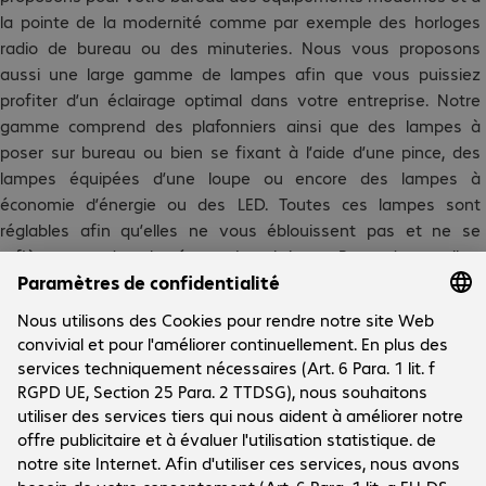
la pointe de la modernité comme par exemple des horloges
radio de bureau ou des minuteries. Nous vous proposons
aussi une large gamme de lampes afin que vous puissiez
profiter d’un éclairage optimal dans votre entreprise. Notre
gamme comprend des plafonniers ainsi que des lampes à
poser sur bureau ou bien se fixant à l’aide d’une pince, des
lampes équipées d’une loupe ou encore des lampes à
économie d’énergie ou des LED. Toutes ces lampes sont
réglables afin qu’elles ne vous éblouissent pas et ne se
reflètent pas dans les écrans. La rubrique « Poste de travail et
ergonomie » a de nombreuses facettes : nos responsables de
produits sont là pour vous conseiller et recevoir vos idées et
suggestions.
Le groupe