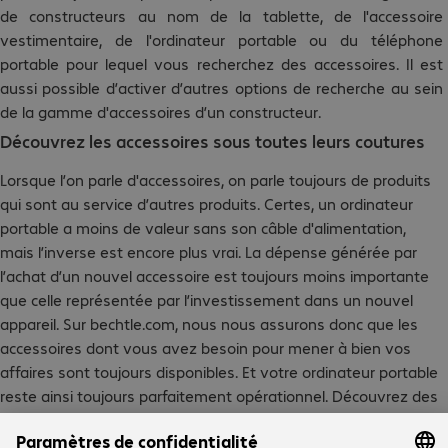
de constructeurs au nom de la tablette, de l'accessoire
vestimentaire, de l'ordinateur portable ou du téléphone
portable pour lequel vous recherchez des accessoires. Il est
aussi possible d’activer d’autres options de recherche au sein
de la gamme d'accessoires d’un constructeur.
Découvrez les accessoires sous toutes leurs coutures
Lorsque l’on parle d'accessoires, on parle toujours de produits
qui sont au service d’autres produits. Certes, un ordinateur
portable a moins de valeur sans son câble d'alimentation,
mais l’inverse est encore plus vrai. La dépense générée par
l’achat d’un nouvel accessoire est toujours moins importante
que celle représentée par l’investissement dans un nouvel
appareil. Sur bechtle.com, nous nous assurons donc que les
accessoires dont vous avez besoin pour mener à bien vos
affaires sont toujours disponibles. Et votre ordinateur portable
reste ainsi toujours parfaitement opérationnel. Découvrez des
accessoires variés et de grande qualité pour tous les articles
d’informatique mobile. Notre gamme s’étend des stations