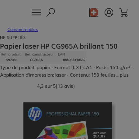
Consommables
HP SUPPLIES
Papier laser HP CG965A brillant 150
Réf. produit :
Réf. constructeur :
EAN
597085
CG965A
884962310632
Type de produit: papier - Format (l. X L): A4 - Poids: 150 g/m² -
Application d'impression: laser - Contenu: 150 feuilles
...
plus
4,3 sur 5
(
13 avis
)