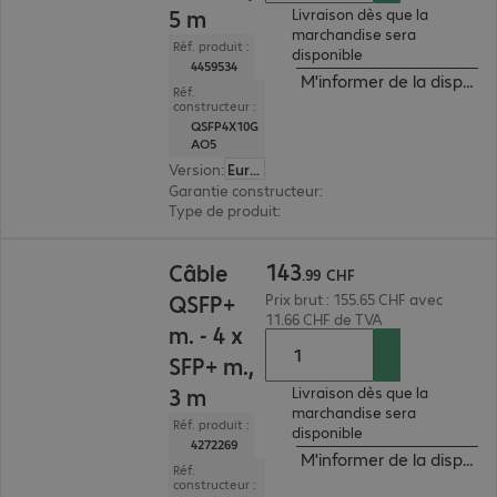
5 m
Livraison dès que la
marchandise sera
Réf. produit :
disponible
4459534
M'informer de la disponibi
Réf.
constructeur :
QSFP4X10G
AO5
Version
:
Europe
Garantie constructeur
:
30 ans de retour atelier (
Type de produit
:
câble patch QSFP+/SFP+
143.99 CHF
143
Câble
.
99
CHF
QSFP+
Prix brut : 155.65 CHF avec
11.66 CHF de TVA
m. - 4 x
SFP+ m.,
3 m
Livraison dès que la
marchandise sera
Réf. produit :
disponible
4272269
M'informer de la disponibi
Réf.
constructeur :