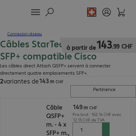
Connexion réseau
Câbles StarTech QSFP+ - 4 x
143.99 CHF
143
.
99
CHF
à partir de
SFP+ compatible Cisco
Les câbles direct Attach QSFP+ servent à connecter
directement quatre emplacements SFP+.
143
2
variantes de
143.99 CHF
.
99
CHF
Pertinence
149.99 CHF
149
Câble
.
99
CHF
QSFP+
Prix brut : 162.14 CHF avec
12.15 CHF de TVA
m. - 4 x
SFP+ m.,