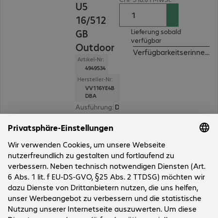
U5
16/512
GB
Lieferung sobald
verfügbar
Outdoor
Verfügbarkeitserinnerun
Artikel-Nr:
4949534
Hersteller-Nr:
VV116YE4B
DBA
Ausführung
:
Deutsch
Displaygröße
:
30,5 cm (12,0")
Prozessormodell
:
Intel Core Ultra 5 225H, 1,7 G
Arbeitsspeicher
:
16 GB
SSD
:
512 GB
1 von 1 Ergebnis
Mehr anzeigen