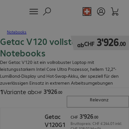
Notebooks
Getac V120 vollständig robuste
CHF 3'926.00
3
'
926
CHF
.
00
ab
Notebooks
Der Getac V120 ist ein vollrobuster Laptop mit
leistungsstarkem Intel Core Ultra Prozessor, hellem 12,2"-
LumiBond-Display und Hot-Swap-Akku, der speziell für den
zuverlässigen Einsatz in extremen Arbeitsumgebungen
entwickelt wurde.
3
'
926
1
Variante ab
CHF 3'926.00
CHF
.
00
Relevanz
CHF 3'926.00
3
'
926
Getac
CHF
.
00
V120G1
Bruttopreis: CHF 4'244.01 inkl.
CHF 318.01 MwSt.