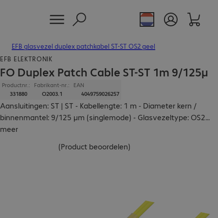
EFB glasvezel duplex patchkabel ST-ST OS2 geel
EFB ELEKTRONIK
FO Duplex Patch Cable ST-ST 1m 9/125µ
Productnr.:
Fabrikant-nr.:
EAN
331880
O2003.1
4049759026257
Aansluitingen: ST | ST - Kabellengte: 1 m - Diameter kern /
binnenmantel: 9/125 µm (singlemode) - Glasvezeltype: OS2
...
meer
(
Product beoordelen
)