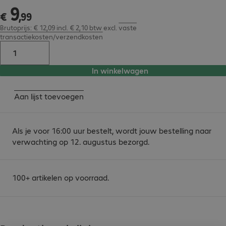
9
€ 9,99
€
,
99
Brutoprijs: € 12,09 incl. € 2,10 btw
excl.
vaste
transactiekosten/verzendkosten
In winkelwagen
Aan lijst toevoegen
Als je voor 16:00 uur bestelt, wordt jouw bestelling naar
verwachting op 12. augustus bezorgd.
100+ artikelen op voorraad.