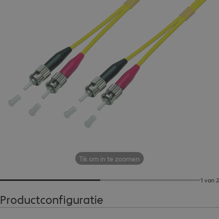
Tik om in te zoomen
1 van 2
Productconfiguratie