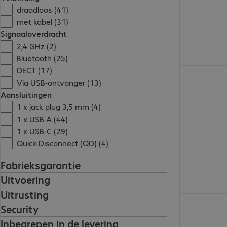
draadloos (41)
met kabel (31)
Signaaloverdracht
2,4 GHz (2)
Bluetooth (25)
DECT (17)
€ 159,99
Via USB-ontvanger (13)
Aansluitingen
1 x jack plug 3,5 mm (4)
1 x USB-A (44)
1 x USB-C (29)
Quick-Disconnect (QD) (4)
Fabrieksgarantie
Uitvoering
Uitrusting
€ 208,99
Security
Inbegrepen in de levering