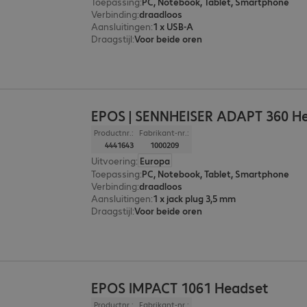
Toepassing
:
PC, Notebook, Tablet, Smartphone
Verbinding
:
draadloos
Aansluitingen
:
1 x USB-A
Draagstijl
:
Voor beide oren
EPOS | SENNHEISER ADAPT 360 H
Productnr.:
Fabrikant-nr.:
4441643
1000209
Uitvoering
:
Europa
Toepassing
:
PC, Notebook, Tablet, Smartphone
Verbinding
:
draadloos
Aansluitingen
:
1 x jack plug 3,5 mm
Draagstijl
:
Voor beide oren
EPOS IMPACT 1061 Headset
Productnr.:
Fabrikant-nr.: