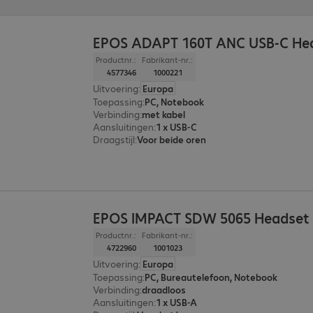
EPOS ADAPT 160T ANC USB-C He
Productnr.:
Fabrikant-nr.:
4577346
1000221
Uitvoering
:
Europa
Toepassing
:
PC, Notebook
Verbinding
:
met kabel
Aansluitingen
:
1 x USB-C
Draagstijl
:
Voor beide oren
EPOS IMPACT SDW 5065 Headset
Productnr.:
Fabrikant-nr.:
4722960
1001023
Uitvoering
:
Europa
Toepassing
:
PC, Bureautelefoon, Notebook
Verbinding
:
draadloos
Aansluitingen
:
1 x USB-A