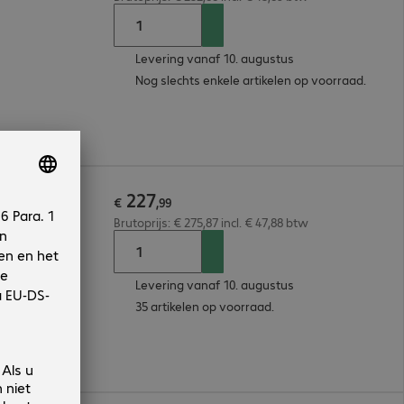
Levering vanaf 10. augustus
Nog slechts enkele artikelen op voorraad.
227
t
€
,
99
Brutoprijs: € 275,87 incl. € 47,88 btw
Levering vanaf 10. augustus
35 artikelen op voorraad.