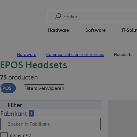
Hardware
Software
IT-Solu
Hardware
Communicatie en conferenties
Headsets
Terug naar startpagina
EPOS Headsets
75
producten
EPOS
Filters verwijderen
Filter
Fabrikant
1
EPOS (75)