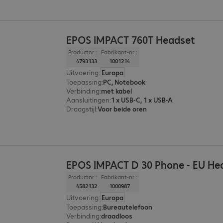
EPOS IMPACT 760T Headset
Productnr.:
Fabrikant-nr.:
4793133
1001214
Uitvoering
:
Europa
Toepassing
:
PC, Notebook
Verbinding
:
met kabel
Aansluitingen
:
1 x USB-C, 1 x USB-A
Draagstijl
:
Voor beide oren
EPOS IMPACT D 30 Phone - EU He
Productnr.:
Fabrikant-nr.:
4582132
1000987
Uitvoering
:
Europa
Toepassing
:
Bureautelefoon
Verbinding
:
draadloos