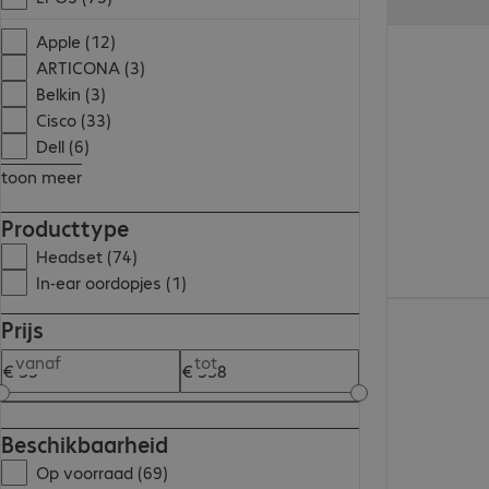
€ 75,99
Apple (12)
ARTICONA (3)
Belkin (3)
Cisco (33)
Dell (6)
toon meer
Producttype
Headset (74)
In-ear oordopjes (1)
€ 292,99
Prijs
vanaf
tot
Beschikbaarheid
Op voorraad (69)