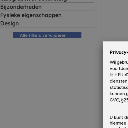
Bijzonderheden
Fysieke eigenschappen
Design
Alle filters verwijderen
€ 227,99
€ 111,99