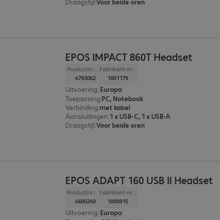
Draagstijl
:
Voor beide oren
EPOS IMPACT 860T Headset
Productnr.:
Fabrikant-nr.:
4793062
1001179
Uitvoering
:
Europa
Toepassing
:
PC, Notebook
Verbinding
:
met kabel
Aansluitingen
:
1 x USB-C, 1 x USB-A
Draagstijl
:
Voor beide oren
EPOS ADAPT 160 USB II Headset
Productnr.:
Fabrikant-nr.:
4600240
1000915
Uitvoering
:
Europa