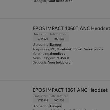
Draagstijl
:
Voor beide oren
EPOS IMPACT 1060T ANC Headse
Productnr.:
Fabrikant-nr.:
4724429
1001136
Uitvoering
:
Europa
Toepassing
:
PC, Notebook, Tablet, Smartphone
Verbinding
:
draadloos
Aansluitingen
:
1 x USB-A
Draagstijl
:
Voor beide oren
EPOS IMPACT 1061 ANC Headset
Productnr.:
Fabrikant-nr.:
4723948
1001131
Uitvoering
:
Europa