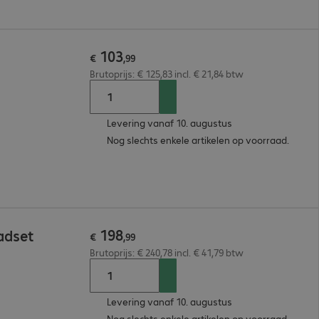
103
€
,
99
Brutoprijs: € 125,83 incl. € 21,84 btw
Levering vanaf 10. augustus
Nog slechts enkele artikelen op voorraad.
198
adset
€
,
99
Brutoprijs: € 240,78 incl. € 41,79 btw
Levering vanaf 10. augustus
Nog slechts enkele artikelen op voorraad.