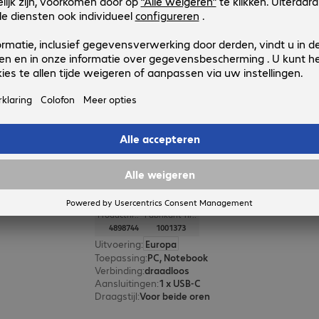
EPOS IMPACT 730 Headset
Productnr.:
Fabrikant-nr.:
4793122
1001211
Uitvoering
:
Europa
Toepassing
:
PC, Notebook
Verbinding
:
met kabel
Aansluitingen
:
1 x USB-C, 1 x USB-A
Draagstijl
:
Voor één oor
EPOS ADAPT 660 BT USB C Heads
Productnr.:
Fabrikant-nr.:
4898744
1001373
Uitvoering
:
Europa
Toepassing
:
PC, Notebook
Verbinding
:
draadloos
Aansluitingen
:
1 x USB-C
Draagstijl
:
Voor beide oren