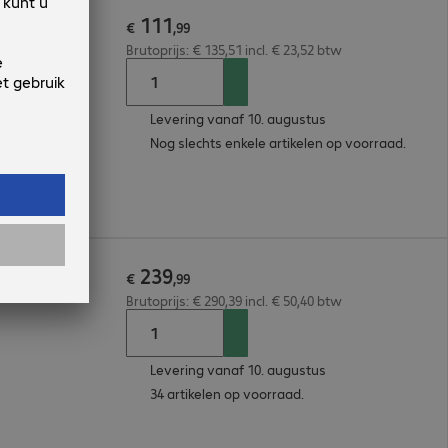
111
€
,
99
Brutoprijs: € 135,51 incl. € 23,52 btw
Levering vanaf 10. augustus
Nog slechts enkele artikelen op voorraad.
239
et
€
,
99
Brutoprijs: € 290,39 incl. € 50,40 btw
Levering vanaf 10. augustus
34 artikelen op voorraad.