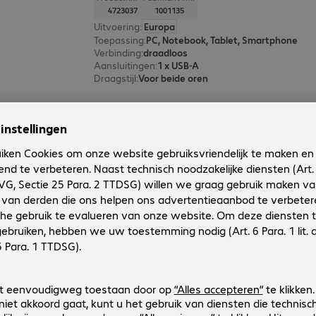
4723037
1001135
Uitvoering
:
Europa
Toepassing
:
PC, Notebook, Tablet, Smartphone
Verbinding
:
draadloos
Aansluitingen
:
1 x USB-A
Draagstijl
:
Voor beide oren
EPOS IMPACT 1061T ANC Headse
Productnr.:
Fabrikant-nr.:
4724436
1001171
Uitvoering
:
Europa
Toepassing
:
PC, Notebook, Tablet, Smartphone
Verbinding
:
draadloos
Aansluitingen
:
1 x USB-A
Draagstijl
:
Voor beide oren